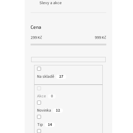
výzvác
Slevy a akce
Tip
Cena
299
Kč
999
Kč
Zinek
Na skladě
27
Průmě
hodno
Akce
0
produ
399
je
Novinka
12
5,0
Chelát
z
doplně
5
Tip
14
Evropě
hvězd