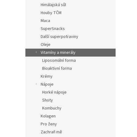
V
n
n
Tip
Himálajská sůl
ý
í
e
Houby TČM
p
p
l
i
r
Maca
s
o
SuperSnacks
p
d
Další superpotraviny
r
u
Oleje
o
k
Vitamíny a minerály
d
t
Liposomální forma
u
ů
Lipos
k
Bioaktivní forma
t
Krémy
ů
Nápoje
Průmě
Horké nápoje
hodno
produ
Shoty
399
je
Kombuchy
5,0
Dopln
z
Kolagen
více n
5
Pro ženy
prvků
hvězd
Zachraň mě
podpo