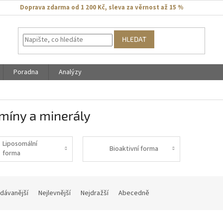
Doprava zdarma od 1 200 Kč
,
sleva za věrnost až 15 %
HLEDAT
Poradna
Analýzy
míny a minerály
Liposomální
Bioaktivní forma
forma
dávanější
Nejlevnější
Nejdražší
Abecedně