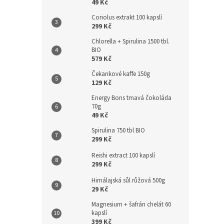
49 Kč
Coriolus extrakt 100 kapslí
299 Kč
Dárk
Novi
Chlorella + Spirulina 1500 tbl.
BIO
579 Kč
Čekankové kaffe 150g
129 Kč
Energy Bons tmavá čokoláda
70g
49 Kč
Boos
Spirulina 750 tbl BIO
299 Kč
Reishi extract 100 kapslí
299 Kč
Himálajská sůl růžová 500g
699
29 Kč
Magnesium + šafrán chelát 60
Dárko
kapslí
Vitamí
399 Kč