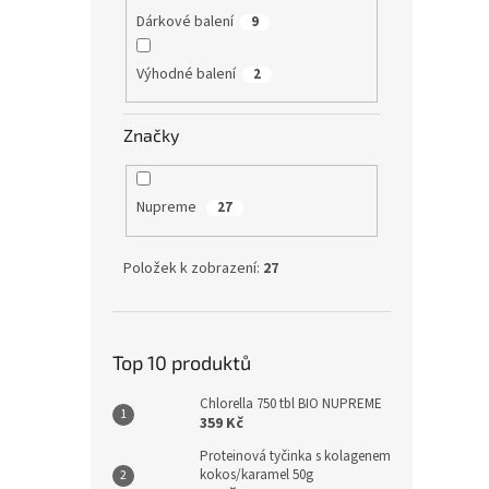
do or
přídav
Dárkové balení
9
Tip
Výhodné balení
2
Značky
Nupreme
27
Položek k zobrazení:
27
B – C
Průmě
hodno
Top 10 produktů
produ
399
je
Chlorella 750 tbl BIO NUPREME
5,0
359 Kč
Bolest
z
Proteinová tyčinka s kolagenem
opary,
5
kokos/karamel 50g
a vyče
hvězd