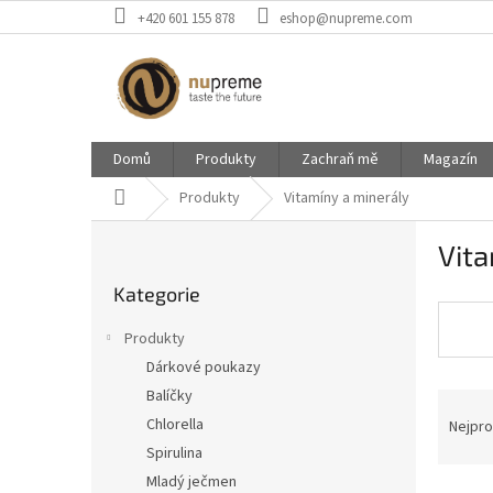
Přejít
+420 601 155 878
eshop@nupreme.com
na
obsah
Domů
Produkty
Zachraň mě
Magazín
Domů
Produkty
Vitamíny a minerály
P
Vita
o
Přeskočit
s
Kategorie
kategorie
t
r
Produkty
a
Dárkové poukazy
n
Balíčky
Ř
n
a
í
Chlorella
Nejpro
z
p
Spirulina
e
a
Mladý ječmen