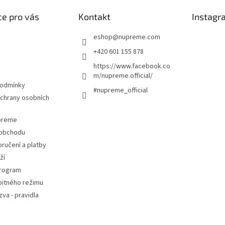
e pro vás
Kontakt
Instagr
eshop
@
nupreme.com
+420 601 155 878
https://www.facebook.co
m/nupreme.official/
podmínky
#nupreme_official
chrany osobních
upreme
 obchodu
ručení a platby
ží
program
pitného režimu
va - pravidla