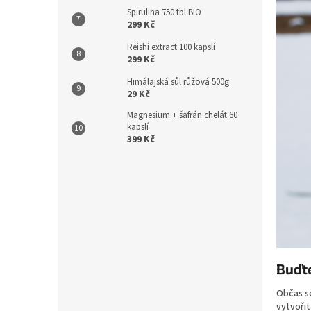
Spirulina 750 tbl BIO
299 Kč
Reishi extract 100 kapslí
299 Kč
Himálajská sůl růžová 500g
29 Kč
Magnesium + šafrán chelát 60
kapslí
399 Kč
Buďte
Občas se
vytvořit