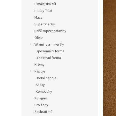
n
Himálajská sůl
e
Houby TČM
l
Maca
SuperSnacks
Další superpotraviny
Oleje
Vitamíny a minerály
Liposomální forma
Bioaktivní forma
Krémy
Nápoje
Horké nápoje
Shoty
Kombuchy
Kolagen
Pro ženy
Zachraň mě