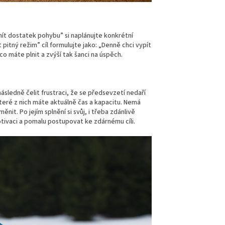
mít dostatek pohybu” si naplánujte konkrétní
 pitný režim” cíl formulujte jako: „Denně chci vypít
co máte plnit a zvýší tak šanci na úspěch.
ásledně čelit frustraci, že se předsevzetí nedaří
 které z nich máte aktuálně čas a kapacitu. Nemá
it. Po jejím splnění si svůj, i třeba zdánlivě
ivaci a pomalu postupovat ke zdárnému cíli.