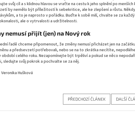
jte svůj cíl a s klidnou hlavou se vraťte na cestu k jeho splnění po menších
etí by nemělo být příležitostí k sebekritice, ale ke zlepšení a růstu. Něk
vykům, a to je naprosto v pořádku. Buďte k sobě milí, chvalte se za každ
okonalosti, ale o vytrvalosti a udržitelnosti.
 nemusí přijít (jen) na Nový rok
lední řadě chceme připomenout, že změny nemusí přicházet jen na začátku 
ěnu a předsevzetí potřebovali, nebo se na to zkrátka necítíte, nepodléhejt
v období celého roku. Nezapomínejte být trpěliví a pokud se něco nepodař
 sledujte svůj pokrok a pochvalte se za něj.
: Veronika Hušková
PŘEDCHOZÍ ČLÁNEK
DALŠÍ ČL