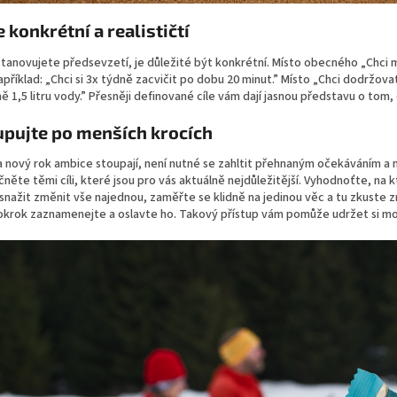
 konkrétní a realističtí
stanovujete předsevzetí, je důležité být konkrétní. Místo obecného „Chci 
apříklad: „Chci si 3x týdně zacvičit po dobu 20 minut.” Místo „Chci dodržovat
ě 1,5 litru vody.” Přesněji definované cíle vám dají jasnou představu o tom, 
pujte po menších krocích
a nový rok ambice stoupají, není nutné se zahltit přehnaným očekáváním a n
ačněte těmi cíli, které jsou pro vás aktuálně nejdůležitější. Vyhodnoťte, na
snažit změnit vše najednou, zaměřte se klidně na jedinou věc a tu zkuste změn
okrok zaznamenejte a oslavte ho. Takový přístup vám pomůže udržet si mot