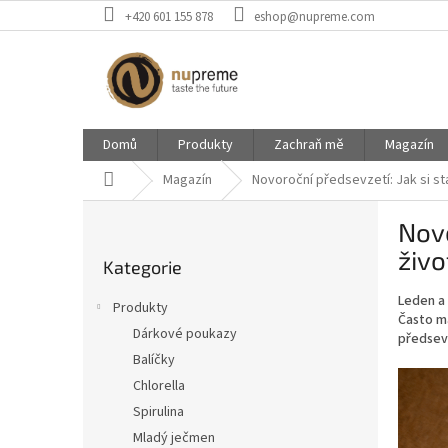
Přejít
+420 601 155 878
eshop@nupreme.com
na
obsah
Domů
Produkty
Zachraň mě
Magazín
Domů
Magazín
Novoroční předsevzetí: Jak si sta
P
Novo
o
Přeskočit
s
živo
Kategorie
kategorie
t
r
Leden a 
Produkty
a
Často má
Dárkové poukazy
předsevz
n
Balíčky
n
í
Chlorella
p
Spirulina
a
Mladý ječmen