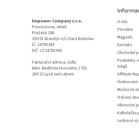
t
Informac
í
Empower Company s.r.o.
O nás
Provozovna, sklad
Poradna
Pražská 298
Magazín
250 01 Brandýs n/L-Stará Boleslav
IČ: 24785385
Kontakt
DIČ: CZ24785385
Obchodní 
Podmínky o
Fakturační adresa, sídlo
údajů
Nám. Bedřicha Hrozného 1755
289 22 Lysá nad Labem
Affiliate N
Hodnocení
Možnosti do
Vrácení zbo
Věrnostní 
Kalkulačka 
Lednová výz