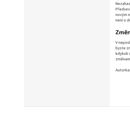
Nezahazu
Předsevz
novým ná
není o d
Změny
V nepos
byste zm
kdykoli 
změnami,
Autorka
Z
á
p
a