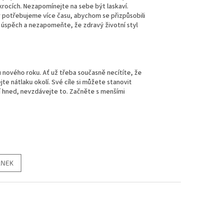
 krocích. Nezapomínejte na sebe být laskaví.
dy potřebujeme více času, abychom se přizpůsobili
ý úspěch a nezapomeňte, že zdravý životní styl
nového roku. Ať už třeba současně necítíte, že
e nátlaku okolí. Své cíle si můžete stanovit
í hned, nevzdávejte to. Začněte s menšími
ÁNEK