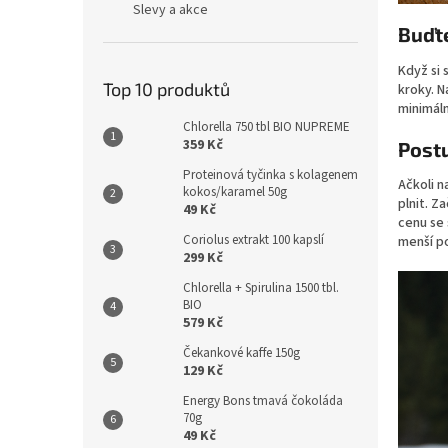
Slevy a akce
Buďte
Když si 
Top 10 produktů
kroky. N
minimáln
Chlorella 750 tbl BIO NUPREME
359 Kč
Postu
Proteinová tyčinka s kolagenem
Ačkoli n
kokos/karamel 50g
plnit. Z
49 Kč
cenu se 
Coriolus extrakt 100 kapslí
menší p
299 Kč
Chlorella + Spirulina 1500 tbl.
BIO
579 Kč
Čekankové kaffe 150g
129 Kč
Energy Bons tmavá čokoláda
70g
49 Kč