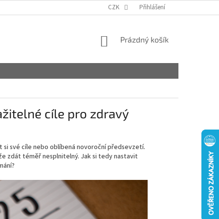
CZK
Přihlášení
NÁKUPNÍ
Prázdný košík
KOŠÍK
žitelné cíle pro zdravý
t si své cíle nebo oblíbená novoroční předsevzetí.
e zdát téměř nesplnitelný. Jak si tedy nastavit
mání?