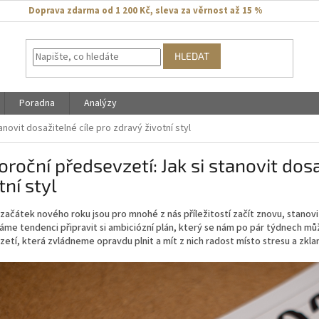
Doprava zdarma od 1 200 Kč
,
sleva za věrnost až 15 %
HLEDAT
Poradna
Analýzy
novit dosažitelné cíle pro zdravý životní styl
roční předsevzetí: Jak si stanovit dosa
tní styl
začátek nového roku jsou pro mnohé z nás příležitostí začít znovu, stanovi
me tendenci připravit si ambiciózní plán, který se nám po pár týdnech můž
etí, která zvládneme opravdu plnit a mít z nich radost místo stresu a zkla