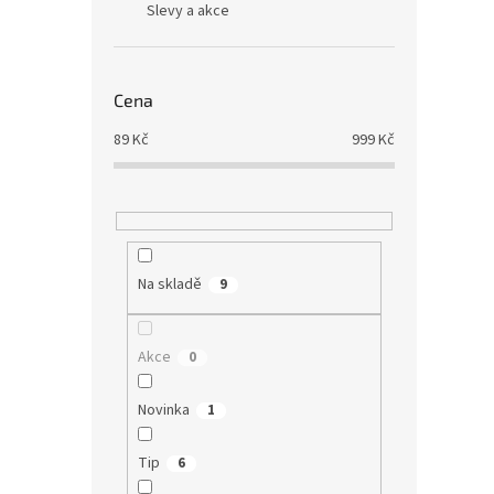
Slevy a akce
Cena
89
Kč
999
Kč
Chlor
Průmě
hodno
produ
579
Na skladě
9
je
5,0
Sladko
z
sinicí
5
Akce
0
Jejich
hvězd
jedine
Novinka
1
minerál
Tip
Tip
6