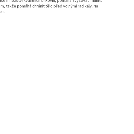
elké množství kvalitních bílkovin, pomáhá zvyšovat imunitu
em, takže pomáhá chránit tělo před volnými radikály. Na
at.