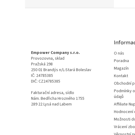
Z
á
p
a
t
Informac
í
Empower Company s.r.o.
O nás
Provozovna, sklad
Poradna
Pražská 298
Magazín
250 01 Brandýs n/L-Stará Boleslav
IČ: 24785385
Kontakt
DIČ: CZ24785385
Obchodní 
Podmínky o
Fakturační adresa, sídlo
údajů
Nám. Bedřicha Hrozného 1755
289 22 Lysá nad Labem
Affiliate N
Hodnocení
Možnosti do
Vrácení zbo
Věrnostní 