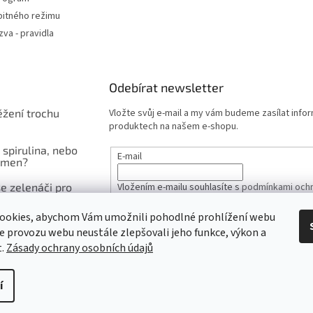
pitného režimu
va - pravidla
Odebírat newsletter
ěžení trochu
Vložte svůj e-mail a my vám budeme zasílat info
produktech na našem e-shopu.
 spirulina, nebo
E-mail
čmen?
e zelenáči pro
Vložením e-mailu souhlasíte s
podmínkami ochr
inu
údajů
ookies, abychom Vám umožnili pohodlné prohlížení webu
ze provozu webu neustále zlepšovali jeho funkce, výkon a
PŘIHLÁSIT SE
t.
Zásady ochrany osobních údajů
í
.
Upravit nastavení cookies
Získejte slevu 100 Kč