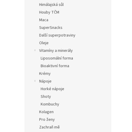
s
o
n
Himálajská sůl
p
d
e
Houby TČM
r
u
l
o
k
Maca
d
t
SuperSnacks
u
ů
Další superpotraviny
Spiru
k
Oleje
t
Vitamíny a minerály
ů
Průmě
Liposomální forma
hodno
Bioaktivní forma
produ
299
Krémy
je
5,0
Nápoje
Bio Sp
z
Horké nápoje
kvalit
5
obran
hvězd
Shoty
schop
Kombuchy
metabo
Kolagen
Tip
Pro ženy
Zachraň mě