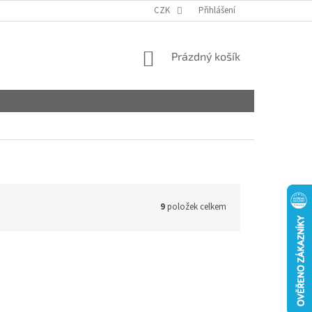
CZK
Přihlášení
NÁKUPNÍ
Prázdný košík
KOŠÍK
9
položek celkem
Tip
Výhodné balení