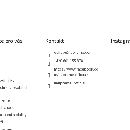
e pro vás
Kontakt
Instagr
eshop
@
nupreme.com
+420 601 155 878
https://www.facebook.co
m/nupreme.official/
podmínky
#nupreme_official
chrany osobních
upreme
 obchodu
ručení a platby
ží
program