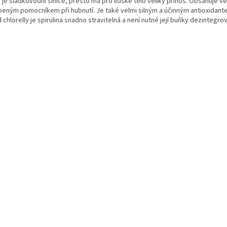
a je sladkovodní sinice, přesto má pro lidské tělo veliký přínos. Obsahuje v
l
íbeným pomocníkem při hubnutí. Je také velmi silným a účinným antioxidant
á
d chlorelly je spirulina snadno stravitelná a není nutné její buňky dezintegrov
d
a
c
í
p
r
v
k
y
v
ý
p
i
s
u