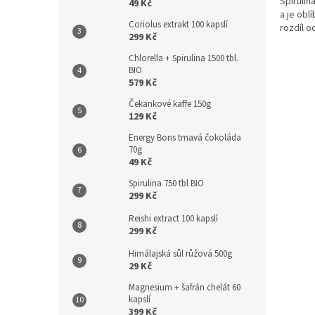
Spirulin
49 Kč
a je obl
Coriolus extrakt 100 kapslí
rozdíl o
299 Kč
Chlorella + Spirulina 1500 tbl.
BIO
579 Kč
Čekankové kaffe 150g
129 Kč
Energy Bons tmavá čokoláda
70g
49 Kč
Spirulina 750 tbl BIO
299 Kč
Reishi extract 100 kapslí
299 Kč
Himálajská sůl růžová 500g
29 Kč
Magnesium + šafrán chelát 60
kapslí
399 Kč