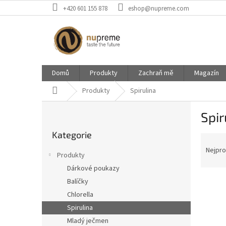
Přejít
+420 601 155 878
eshop@nupreme.com
na
obsah
Domů
Produkty
Zachraň mě
Magazín
Domů
Produkty
Spirulina
P
Spir
o
Přeskočit
s
Kategorie
kategorie
Ř
t
a
r
Nejpro
Produkty
z
a
Dárkové poukazy
e
n
V
n
Balíčky
n
Tip
ý
í
í
Chlorella
p
p
p
Spirulina
i
r
a
Mladý ječmen