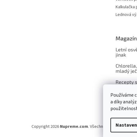
Kalkulačka 
Lednová výz
Magazín
Letní osv
jinak
Chlorella,
mladý je
Recepty s
celou rod
Používáme c
a díky analý
použitelnos
Nastaven
Copyright 2026
Nupreme.com
. Všechna práva vyhrazena