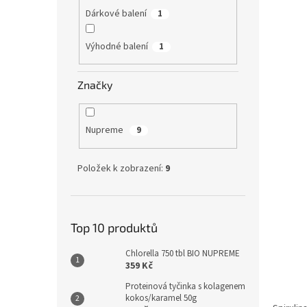
Dárkové balení
1
Výhodné balení
1
Značky
Chlor
Nupreme
9
Položek k zobrazení:
9
89 
Sladko
Top 10 produktů
sinicí
Jejich
Chlorella 750 tbl BIO NUPREME
jedine
359 Kč
minerál
Proteinová tyčinka s kolagenem
kokos/karamel 50g