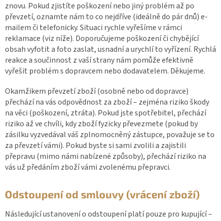
znovu. Pokud zjistíte poškození nebo jiný problém až po
převzetí, oznamte nám to co nejdříve (ideálně do pár dnů) e-
mailem či telefonicky. Situaci rychle vyřešíme v rámci
reklamace (viz níže). Doporučujeme poškození či chybějící
obsah vyfotit a foto zaslat, usnadní a urychlí to vyřízení. Rychlá
reakce a součinnost z vaší strany nám pomůže efektivně
vyřešit problém s dopravcem nebo dodavatelem. Děkujeme.
Okamžikem převzetí zboží (osobně nebo od dopravce)
přechází na vás odpovědnost za zboží – zejména riziko škody
na věci (poškození, ztráta). Pokud jste spotřebitel, přechází
riziko až ve chvíli, kdy zboží fyzicky převezmete (pokud by
zásilku vyzvedával váš zplnomocněný zástupce, považuje se to
za převzetí vámi). Pokud byste si sami zvolili a zajistili
přepravu (mimo námi nabízené způsoby), přechází riziko na
vás už předáním zboží vámi zvolenému přepravci.
Odstoupení
od smlouvy (vrácení zboží)
Následující ustanovení o odstoupení platí pouze pro kupující –