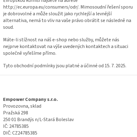
Evropskou komisí najdete na adrese
http://ec.europa.eu/consumers/odr/. Mimosoudní řešení sporu
je dobrovolné a může sloužit jako rychlejší a levnější
alternativa, nemá to vliv na vaše právo obrátit se následně na
soud.
Máte-li stížnost na náš e-shop nebo služby, můžete nás
nejprve kontaktovat na výše uvedených kontaktech a situaci
společně vyřešíme přímo.
Tyto obchodní podmínky jsou platné a účinné od 15. 7. 2025.
Z
á
p
a
Empower Company s.r.o.
t
Provozovna, sklad
í
Pražská 298
250 01 Brandýs n/L-Stará Boleslav
IČ: 24785385
DIČ: CZ24785385