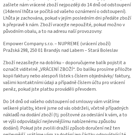
zašlete nám vrácené zboží nejpozději do 14 dnů od odstoupení
(14denní lhůta se počítá od vašeho oznámení o odstoupení).
Lhůta je zachována, pokud v jejím posledním dni předáte zboží
k přepravě k nám. Zboží vracejte nepoužité, pokud možno v
původním obalu, a to na adresu naší provozovny:
Empower Company s.r.o. – NUPREME (vrácení zboží)
Pražská 298, 250 01 Brandýs nad Labem – Stará Boleslav
Zboží nezasílejte na dobírku – doporučujeme balík pojistit a
označit viditelně „VRÁCENÍ ZBOŽÍ“. Do balíku prosíme přiložte
kopii faktury nebo alespoň lístek s číslem objednávky/ faktury,
vašimi kontaktními údaji a případně číslem účtu pro vrácení
peněz, pokud jste platbu prováděli převodem.
Do 14 dnů od vašeho odstoupení od smlouvy vám vrátíme
veškeré platby, které jsme od vás obdrželi, včetně případných
nákladů na dodání zboží (tj. poštovné za odeslání k vám, a to
ve výši odpovídající nejlevnějšímu nabízenému způsobu
dodání). Pokud jste zvolili dražší způsob doručení než ten
nejlevnější, vrátíme vám za dodání jen částku odpovídající té