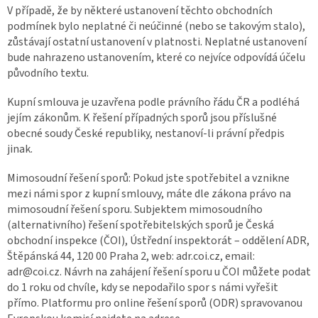
V případě, že by některé ustanovení těchto obchodních
podmínek bylo neplatné či neúčinné (nebo se takovým stalo),
zůstávají ostatní ustanovení v platnosti. Neplatné ustanovení
bude nahrazeno ustanovením, které co nejvíce odpovídá účelu
původního textu.
Kupní smlouva je uzavřena podle právního řádu ČR a podléhá
jejím zákonům. K řešení případných sporů jsou příslušné
obecné soudy České republiky, nestanoví-li právní předpis
jinak.
Mimosoudní řešení sporů: Pokud jste spotřebitel a vznikne
mezi námi spor z kupní smlouvy, máte dle zákona právo na
mimosoudní řešení sporu. Subjektem mimosoudního
(alternativního) řešení spotřebitelských sporů je Česká
obchodní inspekce (ČOI), Ústřední inspektorát – oddělení ADR,
Štěpánská 44, 120 00 Praha 2, web: adr.coi.cz, email:
adr@coi.cz. Návrh na zahájení řešení sporu u ČOI můžete podat
do 1 roku od chvíle, kdy se nepodařilo spor s námi vyřešit
přímo. Platformu pro online řešení sporů (ODR) spravovanou