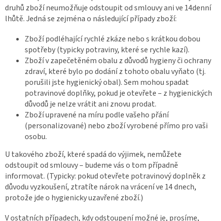
druhů zboží neumožňuje odstoupit od smlouvy ani ve 14denní
lhůtě. Jedná se zejména o následující případy zboží:
Zboží podléhající rychlé zkáze nebo s krátkou dobou
spotřeby (typicky potraviny, které se rychle kazí).
Zboží v zapečetěném obalu z důvodů hygieny či ochrany
zdraví, které bylo po dodání z tohoto obalu vyňato (tj.
porušili jste hygienický obal). Sem mohou spadat
potravinové doplňky, pokud je otevřete – z hygienických
důvodů je nelze vrátit ani znovu prodat.
Zboží upravené na míru podle vašeho přání
(personalizované) nebo zboží vyrobené přímo pro vaši
osobu.
U takového zboží, které spadá do výjimek, nemůžete
odstoupit od smlouvy – budeme vás o tom případně
informovat. (Typicky: pokud otevřete potravinový doplněk z
důvodu vyzkoušení, ztratíte nárok na vrácení ve 14 dnech,
protože jde o hygienicky uzavřené zboží.)
V ostatních případech, kdy odstoupení možné je, prosíme,