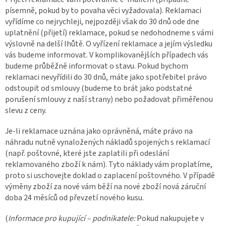
písemně, pokud by to povaha věci vyžadovala). Reklamaci
vyřídíme co nejrychleji, nejpozději však do 30 dnů ode dne
uplatnění (přijetí) reklamace, pokud se nedohodneme s vámi
výslovně na delší lhůtě. O vyřízení reklamace a jejím výsledku
vás budeme informovat. V kompliko­vanějších případech vás
budeme průběžně informovat o stavu. Pokud bychom
reklamaci nevyřídili do 30 dnů, máte jako spotřebitel právo
odstoupit od smlouvy (budeme to brát jako podstatné
porušení smlouvy z naší strany) nebo požadovat přiměřenou
slevu z ceny.
Je-li reklamace uznána jako oprávněná, máte právo na
náhradu nutně vynaložených nákladů spojených s reklamací
(např. poštovné, které jste zaplatili při odeslání
reklamovaného zboží k nám). Tyto náklady vám proplatíme,
proto si uschovejte doklad o zaplacení poštovného. V případě
výměny zboží za nové vám běží na nové zboží nová záruční
doba 24 měsíců od převzetí nového kusu.
(
Informace pro kupující – podnikatele:
Pokud nakupujete v