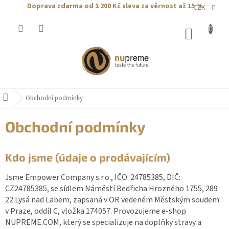
Přejít
Doprava zdarma od 1 200 Kč
sleva za věrnost až 15 %
CZK
na
obsah
NÁKUP
KOŠÍK
Obchodní podmínky
Domů
Obchodní podmínky
Kdo jsme (údaje o prodávajícím)
Jsme Empower Company s.r.o., IČO: 24785385, DIČ:
CZ24785385, se sídlem Náměstí Bedřicha Hrozného 1755, 289
22 Lysá nad Labem, zapsaná v OR vedeném Městským soudem
v Praze, oddíl C, vložka 174057. Provozujeme e-shop
NUPREME.COM, který se specializuje na doplňky stravy a