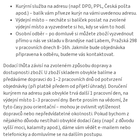
Kurýrní služba na adresu (např. DPD, PPL, Česká pošta
apod.) – balík vám přiveze kurýr na vámi uvedenou adresu.
Výdejní místo – necháte si balíček poslat na zvolené
výdejní místo a vyzvednete si ho, kdy se vám to hodí.
Osobní odběr – po domluvě si můžete zboží vyzvednout
přímo u nás ve skladu v Brandýse nad Labem, Pražská 298
v pracovních dnech 8–16h. Jakmile bude objednávka
připravena k odběru, budeme vás kontaktovat.
Dodací lhůta závisí na zvoleném způsobu dopravy a
dostupnosti zboží. U zboží skladem obvykle balíme a
předáváme dopravci do 1–2 pracovních dnů od potvrzení
objednávky (při platbě předem od přijetí úhrady). Doručení
kurýrem na adresu pak obvykle trvá další 1 pracovní den, na
výdejní místo 1–3 pracovní dny. Berte prosím na vědomí, že
tyto časy jsou orientační – mohou je ovlivnit vytíženost
dopravců nebo nepředvídatelné okolnosti. Pokud bychom z
nějakého důvodu nestíhali obvyklé dodací časy (např. z důvodu
vyšší moci, kalamity apod.), dáme vám vědět e-mailem nebo
telefonicky a domluvíme se na dalším postupu.