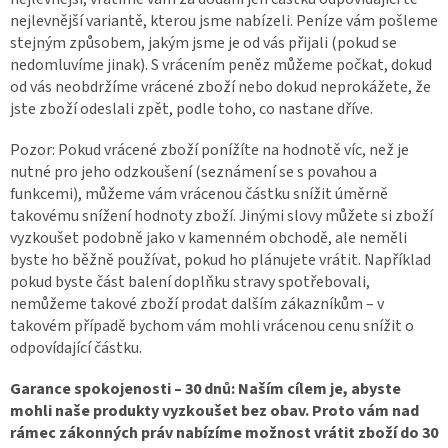
nejlevnější variantě, kterou jsme nabízeli. Peníze vám pošleme
stejným způsobem, jakým jsme je od vás přijali (pokud se
nedomluvíme jinak). S vrácením peněz můžeme počkat, dokud
od vás neobdržíme vrácené zboží nebo dokud neprokážete, že
jste zboží odeslali zpět, podle toho, co nastane dříve.
Pozor: Pokud vrácené zboží ponížíte na hodnotě víc, než je
nutné pro jeho odzkoušení (seznámení se s povahou a
funkcemi), můžeme vám vrácenou částku snížit úměrně
takovému snížení hodnoty zboží. Jinými slovy můžete si zboží
vyzkoušet podobně jako v kamenném obchodě, ale neměli
byste ho běžně používat, pokud ho plánujete vrátit. Například
pokud byste část balení doplňku stravy spotřebovali,
nemůžeme takové zboží prodat dalším zákazníkům – v
takovém případě bychom vám mohli vrácenou cenu snížit o
odpovídající částku.
Garance spokojenosti – 30 dnů: Naším cílem je, abyste
mohli naše produkty vyzkoušet bez obav. Proto vám nad
rámec zákonných práv nabízíme možnost vrátit zboží do 30