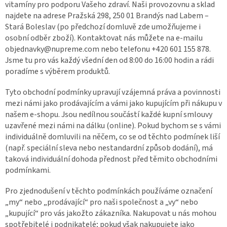
vitamíny pro podporu Vašeho zdraví. Naši provozovnu a sklad
najdete na adrese Pražská 298, 250 01 Brandýs nad Labem –
Stará Boleslav (po předchozí domluvě zde umožňujeme i
osobní odběr zboží). Kontaktovat nás můžete na e-mailu
objednavky@nupreme.com nebo telefonu +420 601 155 878.
Jsme tu pro vás každý všední den od 8:00 do 16:00 hodin a rádi
poradíme s výběrem produktů.
Tyto obchodní podmínky upravují vzájemná práva a povinnosti
mezi námi jako prodávajícím a vámi jako kupujícím při nákupu v
našem e-shopu. Jsou nedílnou součástí každé kupní smlouvy
uzavřené mezi námi na dálku (online). Pokud bychom se s vámi
individuálně domluvili na něčem, co se od těchto podmínek liší
(např. speciální sleva nebo nestandardní způsob dodání), má
taková individuální dohoda přednost před těmito obchodními
podmínkami.
Pro zjednodušení v těchto podmínkách používáme označení
„my“ nebo „prodávající“ pro naši společnost a „vy“ nebo
„kupující“ pro vás jakožto zákazníka. Nakupovat u nás mohou
spotřebitelé i podnikatelé; pokud však nakupujete jako