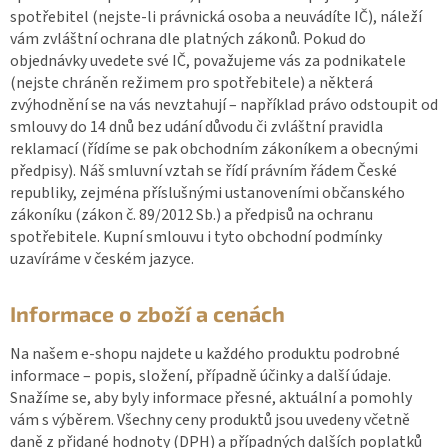
spotřebitel (nejste-li právnická osoba a neuvádíte IČ), náleží
vám zvláštní ochrana dle platných zákonů. Pokud do
objednávky uvedete své IČ, považujeme vás za podnikatele
(nejste chráněn režimem pro spotřebitele) a některá
zvýhodnění se na vás nevztahují – například právo odstoupit od
smlouvy do 14 dnů bez udání důvodu či zvláštní pravidla
reklamací (řídíme se pak obchodním zákoníkem a obecnými
předpisy). Náš smluvní vztah se řídí právním řádem České
republiky, zejména příslušnými ustanoveními občanského
zákoníku (zákon č. 89/2012 Sb.) a předpisů na ochranu
spotřebitele. Kupní smlouvu i tyto obchodní podmínky
uzavíráme v českém jazyce.
Informace o zboží a cenách
Na našem e-shopu najdete u každého produktu podrobné
informace – popis, složení, případně účinky a další údaje.
Snažíme se, aby byly informace přesné, aktuální a pomohly
vám s výběrem. Všechny ceny produktů jsou uvedeny včetně
daně z přidané hodnoty (DPH) a případných dalších poplatků