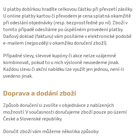
U platby dobírkou hradíte celkovou částku při převzetí zásilky.
U online platby kartou či převodem je cena splatná okamžitě
při odeslání objednávky (resp. bezprostředně po ní). Zboží v
tomto případě odesíláme po úspěšném provedení platby.
Daňový doklad (fakturu) vám posíláme v elektronické podobě
e-mailem (nejpozději v okamžiku doručení zboží).
Případné slevy, slevové kupóny či akce nelze vzájemně
kombinovat, pokud to u nich výslovně neuvedeme jinak.
Každou slevu či akční nabídku lze využít jen jednou, není-li
uvedeno jinak.
Doprava a dodání zboží
Způsob doručení si zvolíte v objednávce z nabízených
možností. V současnosti doručujeme zboží pouze po území
České a Slovenské republiky.
Doručit zboží vám můžeme několika způsoby: