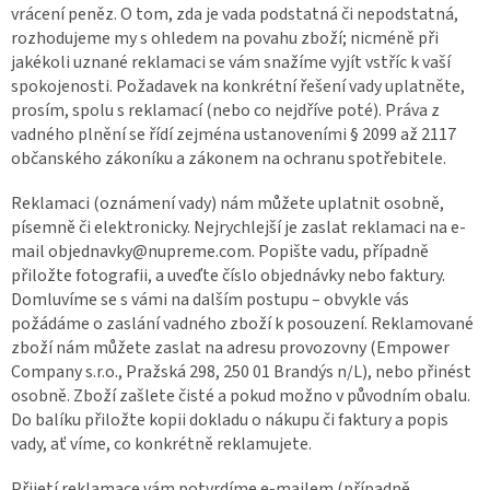
vrácení peněz. O tom, zda je vada podstatná či nepodstatná,
rozhodujeme my s ohledem na povahu zboží; nicméně při
jakékoli uznané reklamaci se vám snažíme vyjít vstříc k vaší
spokojenosti. Požadavek na konkrétní řešení vady uplatněte,
prosím, spolu s reklamací (nebo co nejdříve poté). Práva z
vadného plnění se řídí zejména ustanoveními § 2099 až 2117
občanského zákoníku a zákonem na ochranu spotřebitele.
Reklamaci (oznámení vady) nám můžete uplatnit osobně,
písemně či elektronicky. Nejrychlejší je zaslat reklamaci na e-
mail objednavky@nupreme.com. Popište vadu, případně
přiložte fotografii, a uveďte číslo objednávky nebo faktury.
Domluvíme se s vámi na dalším postupu – obvykle vás
požádáme o zaslání vadného zboží k posouzení. Reklamované
zboží nám můžete zaslat na adresu provozovny (Empower
Company s.r.o., Pražská 298, 250 01 Brandýs n/L), nebo přinést
osobně. Zboží zašlete čisté a pokud možno v původním obalu.
Do balíku přiložte kopii dokladu o nákupu či faktury a popis
vady, ať víme, co konkrétně reklamujete.
Přijetí reklamace vám potvrdíme e-mailem (případně