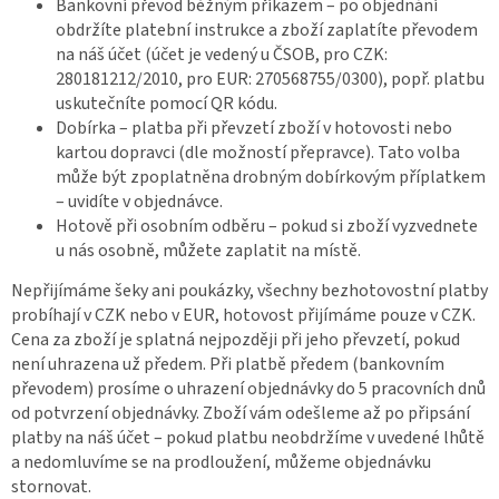
Bankovní převod běžným příkazem – po objednání
obdržíte platební instrukce a zboží zaplatíte převodem
na náš účet (účet je vedený u ČSOB, pro CZK:
280181212/2010, pro EUR: 270568755/0300), popř. platbu
uskutečníte pomocí QR kódu.
Dobírka – platba při převzetí zboží v hotovosti nebo
kartou dopravci (dle možností přepravce). Tato volba
může být zpoplatněna drobným dobírkovým příplatkem
– uvidíte v objednávce.
Hotově při osobním odběru – pokud si zboží vyzvednete
u nás osobně, můžete zaplatit na místě.
Nepřijímáme šeky ani poukázky, všechny bezhotovostní platby
probíhají v CZK nebo v EUR, hotovost přijímáme pouze v CZK.
Cena za zboží je splatná nejpozději při jeho převzetí, pokud
není uhrazena už předem. Při platbě předem (bankovním
převodem) prosíme o uhrazení objednávky do 5 pracovních dnů
od potvrzení objednávky. Zboží vám odešleme až po připsání
platby na náš účet – pokud platbu neobdržíme v uvedené lhůtě
a nedomluvíme se na prodloužení, můžeme objednávku
stornovat.