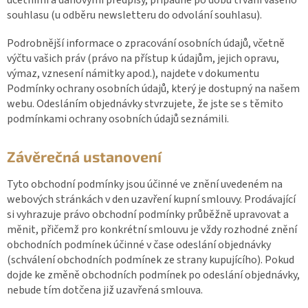
účetními a daňovými předpisy, případně po dobu trvání vašeho
souhlasu (u odběru newsletteru do odvolání souhlasu).
Podrobnější informace o zpracování osobních údajů, včetně
výčtu vašich práv (právo na přístup k údajům, jejich opravu,
výmaz, vznesení námitky apod.), najdete v dokumentu
Podmínky ochrany osobních údajů, který je dostupný na našem
webu. Odesláním objednávky stvrzujete, že jste se s těmito
podmínkami ochrany osobních údajů seznámili.
Závěrečná ustanovení
Tyto obchodní podmínky jsou účinné ve znění uvedeném na
webových stránkách v den uzavření kupní smlouvy. Prodávající
si vyhrazuje právo obchodní podmínky průběžně upravovat a
měnit, přičemž pro konkrétní smlouvu je vždy rozhodné znění
obchodních podmínek účinné v čase odeslání objednávky
(schválení obchodních podmínek ze strany kupujícího). Pokud
dojde ke změně obchodních podmínek po odeslání objednávky,
nebude tím dotčena již uzavřená smlouva.