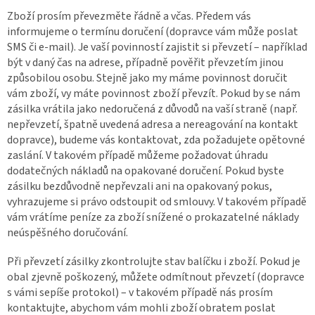
Zboží prosím převezměte řádně a včas. Předem vás
informujeme o termínu doručení (dopravce vám může poslat
SMS či e-mail). Je vaší povinností zajistit si převzetí – například
být v daný čas na adrese, případně pověřit převzetím jinou
způsobilou osobu. Stejně jako my máme povinnost doručit
vám zboží, vy máte povinnost zboží převzít. Pokud by se nám
zásilka vrátila jako nedoručená z důvodů na vaší straně (např.
nepřevzetí, špatně uvedená adresa a nereagování na kontakt
dopravce), budeme vás kontaktovat, zda požadujete opětovné
zaslání. V takovém případě můžeme požadovat úhradu
dodatečných nákladů na opakované doručení. Pokud byste
zásilku bezdůvodně nepřevzali ani na opakovaný pokus,
vyhrazujeme si právo odstoupit od smlouvy. V takovém případě
vám vrátíme peníze za zboží snížené o prokazatelné náklady
neúspěšného doručování.
Při převzetí zásilky zkontrolujte stav balíčku i zboží. Pokud je
obal zjevně poškozený, můžete odmítnout převzetí (dopravce
s vámi sepíše protokol) – v takovém případě nás prosím
kontaktujte, abychom vám mohli zboží obratem poslat