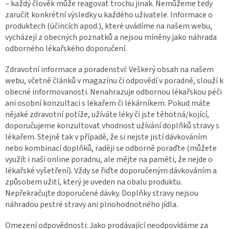
– každý člověk může reagovat trochu jinak. Nemůžeme tedy
zaručit konkrétní výsledky u každého uživatele. Informace o
produktech (účincích apod.), které uvádíme na našem webu,
vycházejí z obecných poznatků a nejsou míněny jako náhrada
odborného lékařského doporučení.
Zdravotní informace a poradenství: Veškerý obsah na našem
webu, včetně článků v magazínu či odpovědí v poradně, slouží k
obecné informovanosti. Nenahrazuje odbornou lékařskou péči
ani osobní konzultaci s lékařem či lékárníkem. Pokud máte
nějaké zdravotní potíže, užíváte léky či jste těhotná/kojící,
doporučujeme konzultovat vhodnost užívání doplňků stravy s
lékařem. Stejně tak v případě, že si nejste jistí dávkováním
nebo kombinací doplňků, raději se odborně poraďte (můžete
využít i naši online poradnu, ale mějte na paměti, že nejde o
lékařské vyšetření). Vždy se řiďte doporučeným dávkováním a
způsobem užití, který je uveden na obalu produktu.
Nepřekračujte doporučené dávky. Doplňky stravy nejsou
náhradou pestré stravy ani plnohodnotného jídla.
Omezení odpovědnosti: Jako prodávající neodpovídáme za