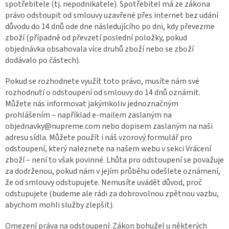
spotřebitele (tj. nepodnikatele). Spotřebitel má ze zákona
právo odstoupit od smlouvy uzavřené přes internet bez udání
důvodu do 14 dnů ode dne následujícího po dni, kdy převezme
zboží (případně od převzetí poslední položky, pokud
objednávka obsahovala více druhů zboží nebo se zboží
dodávalo po částech).
Pokud se rozhodnete využít toto právo, musíte nám své
rozhodnutí o odstoupení od smlouvy do 14 dnů oznámit.
Můžete nás informovat jakýmkoliv jednoznačným
prohlášením – například e-mailem zaslaným na
objednavky@nupreme.com nebo dopisem zaslaným na naši
adresu sídla. Můžete použít i náš vzorový formulář pro
odstoupení, který naleznete na našem webu v sekci Vrácení
zboží – není to však povinné. Lhůta pro odstoupení se považuje
za dodrženou, pokud nám v jejím průběhu odešlete oznámení,
že od smlouvy odstupujete. Nemusíte uvádět důvod, proč
odstupujete (budeme ale rádi za dobrovolnou zpětnou vazbu,
abychom mohli služby zlepšit).
Omezení práva na odstoupení: Zákon bohužel u některých