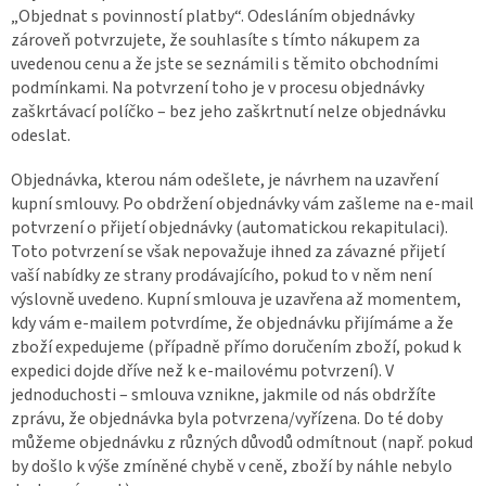
„Objednat s povinností platby“. Odesláním objednávky
zároveň potvrzujete, že souhlasíte s tímto nákupem za
uvedenou cenu a že jste se seznámili s těmito obchodními
podmínkami. Na potvrzení toho je v procesu objednávky
zaškrtávací políčko – bez jeho zaškrtnutí nelze objednávku
odeslat.
Objednávka, kterou nám odešlete, je návrhem na uzavření
kupní smlouvy. Po obdržení objednávky vám zašleme na e-mail
potvrzení o přijetí objednávky (automatickou rekapitulaci).
Toto potvrzení se však nepovažuje ihned za závazné přijetí
vaší nabídky ze strany prodávajícího, pokud to v něm není
výslovně uvedeno. Kupní smlouva je uzavřena až momentem,
kdy vám e-mailem potvrdíme, že objednávku přijímáme a že
zboží expedujeme (případně přímo doručením zboží, pokud k
expedici dojde dříve než k e-mailovému potvrzení). V
jednoduchosti – smlouva vznikne, jakmile od nás obdržíte
zprávu, že objednávka byla potvrzena/vyřízena. Do té doby
můžeme objednávku z různých důvodů odmítnout (např. pokud
by došlo k výše zmíněné chybě v ceně, zboží by náhle nebylo