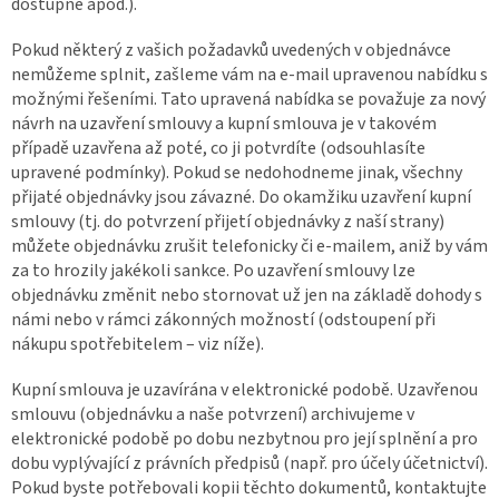
dostupné apod.).
Pokud některý z vašich požadavků uvedených v objednávce
nemůžeme splnit, zašleme vám na e-mail upravenou nabídku s
možnými řešeními. Tato upravená nabídka se považuje za nový
návrh na uzavření smlouvy a kupní smlouva je v takovém
případě uzavřena až poté, co ji potvrdíte (odsouhlasíte
upravené podmínky). Pokud se nedohodneme jinak, všechny
přijaté objednávky jsou závazné. Do okamžiku uzavření kupní
smlouvy (tj. do potvrzení přijetí objednávky z naší strany)
můžete objednávku zrušit telefonicky či e-mailem, aniž by vám
za to hrozily jakékoli sankce. Po uzavření smlouvy lze
objednávku změnit nebo stornovat už jen na základě dohody s
námi nebo v rámci zákonných možností (odstoupení při
nákupu spotřebitelem – viz níže).
Kupní smlouva je uzavírána v elektronické podobě. Uzavřenou
smlouvu (objednávku a naše potvrzení) archivujeme v
elektronické podobě po dobu nezbytnou pro její splnění a pro
dobu vyplývající z právních předpisů (např. pro účely účetnictví).
Pokud byste potřebovali kopii těchto dokumentů, kontaktujte