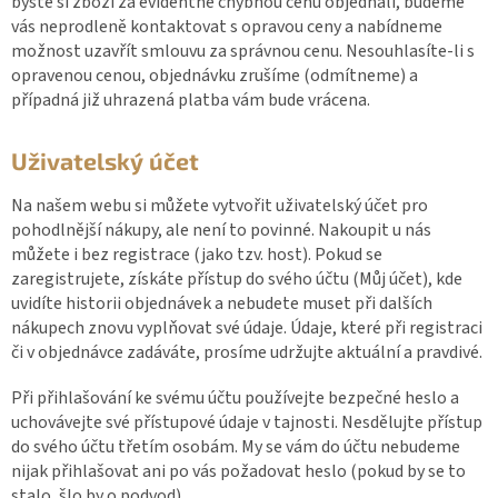
byste si zboží za evidentně chybnou cenu objednali, budeme
vás neprodleně kontaktovat s opravou ceny a nabídneme
možnost uzavřít smlouvu za správnou cenu. Nesouhlasíte-li s
opravenou cenou, objednávku zrušíme (odmítneme) a
případná již uhrazená platba vám bude vrácena.
Uživatelský účet
Na našem webu si můžete vytvořit uživatelský účet pro
pohodlnější nákupy, ale není to povinné. Nakoupit u nás
můžete i bez registrace (jako tzv. host). Pokud se
zaregistrujete, získáte přístup do svého účtu (Můj účet), kde
uvidíte historii objednávek a nebudete muset při dalších
nákupech znovu vyplňovat své údaje. Údaje, které při registraci
či v objednávce zadáváte, prosíme udržujte aktuální a pravdivé.
Při přihlašování ke svému účtu používejte bezpečné heslo a
uchovávejte své přístupové údaje v tajnosti. Nesdělujte přístup
do svého účtu třetím osobám. My se vám do účtu nebudeme
nijak přihlašovat ani po vás požadovat heslo (pokud by se to
stalo, šlo by o podvod).