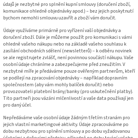
údajů je nezbytné pro splnění kupní smlouvy (doručení zboží,
komunikace ohledně objednávky apod.) – bez jejich poskytnutí
bychom nemohli smlouvu uzavřít a zboží vám doručit.
Údaje využíváme primárně pro vyřízení vaší objednávky a
doručení zboží. Dále je můžeme použít pro komunikaci s vámi
ohledně vašeho nákupu nebo na základě vašeho souhlasu k
zasílání obchodních sdělení (newsletterů) – k odběru novinek
se ale registrujete zvlášť, není povinnou součástí nákupu. Vaše
osobní údaje chráníme a zabezpečujeme před zneužitím. V
nezbytné míře je předáváme pouze ověřeným partnerům, kteří
se podílejí na zpracování objednávky – například dopravním
společnostem (aby vám mohly balíček doručit) nebo
provozovateli platební brány/banky (pro uskutečnění platby).
Tito partneři jsou vázáni mlčenlivostí a vaše data používají jen
pro daný účel.
Nepředáváme vaše osobní údaje žádným třetím stranám pro
jejich vlastní marketingové aktivity. Údaje zpracováváme po
dobu nezbytnou pro splnění smlouvy a po dobu vyžadovanou