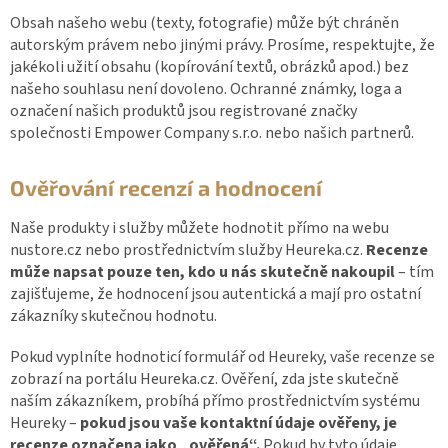
Obsah našeho webu (texty, fotografie) může být chráněn
autorským právem nebo jinými právy. Prosíme, respektujte, že
jakékoli užití obsahu (kopírování textů, obrázků apod.) bez
našeho souhlasu není dovoleno. Ochranné známky, loga a
označení našich produktů jsou registrované značky
společnosti Empower Company s.r.o. nebo našich partnerů.
Ověřování recenzí a hodnocení
Naše produkty i služby můžete hodnotit přímo na webu
nustore.cz nebo prostřednictvím služby Heureka.cz.
Recenze
může napsat pouze ten, kdo u nás skutečně nakoupil
– tím
zajišťujeme, že hodnocení jsou autentická a mají pro ostatní
zákazníky skutečnou hodnotu.
Pokud vyplníte hodnoticí formulář od Heureky, vaše recenze se
zobrazí na portálu Heureka.cz. Ověření, zda jste skutečně
naším zákazníkem, probíhá přímo prostřednictvím systému
Heureky –
pokud jsou vaše kontaktní údaje ověřeny, je
recenze označena jako „ověřená“.
Pokud by tyto údaje