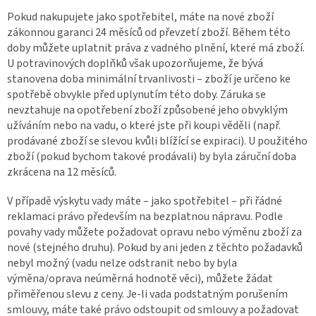
Pokud nakupujete jako spotřebitel, máte na nové zboží
zákonnou garanci 24 měsíců od převzetí zboží. Během této
doby můžete uplatnit práva z vadného plnění, které má zboží.
U potravinových doplňků však upozorňujeme, že bývá
stanovena doba minimální trvanlivosti – zboží je určeno ke
spotřebě obvykle před uplynutím této doby. Záruka se
nevztahuje na opotřebení zboží způsobené jeho obvyklým
užíváním nebo na vadu, o které jste při koupi věděli (např.
prodávané zboží se slevou kvůli blížící se expiraci). U použitého
zboží (pokud bychom takové prodávali) by byla záruční doba
zkrácena na 12 měsíců.
V případě výskytu vady máte – jako spotřebitel – při řádné
reklamaci právo především na bezplatnou nápravu. Podle
povahy vady můžete požadovat opravu nebo výměnu zboží za
nové (stejného druhu). Pokud by ani jeden z těchto požadavků
nebyl možný (vadu nelze odstranit nebo by byla
výměna/oprava neúměrná hodnotě věci), můžete žádat
přiměřenou slevu z ceny. Je-li vada podstatným porušením
smlouvy, máte také právo odstoupit od smlouvy a požadovat