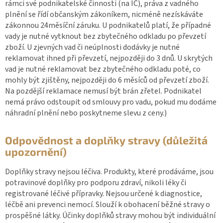
rámci své podnikatelské činnosti (na IČ), práva z vadného
plnění se řídí občanským zákoníkem, nicméně nezískáváte
zákonnou 24měsíční záruku. U podnikatelů platí, že případné
vady je nutné vytknout bez zbytečného odkladu po převzetí
zboží. U zjevných vad či neúplnosti dodávky je nutné
reklamovat ihned při převzetí, nejpozději do 3 dnů. U skrytých
vad je nutné reklamovat bez zbytečného odkladu poté, co
mohly být zjištěny, nejpozději do 6 měsíců od převzetí zboží.
Na pozdější reklamace nemusí být brán zřetel. Podnikatel
nemá právo odstoupit od smlouvy pro vadu, pokud mu dodáme
náhradní plnění nebo poskytneme slevu z ceny.)
Odpovědnost a doplňky stravy (důležitá
upozornění)
Doplňky stravy nejsou léčiva. Produkty, které prodáváme, jsou
potravinové doplňky pro podporu zdraví, nikoli léky či
registrované léčivé přípravky. Nejsou určené k diagnostice,
léčbě ani prevenci nemocí. Slouží k obohacení běžné stravy o
prospěšné látky. Účinky doplňků stravy mohou být individuální