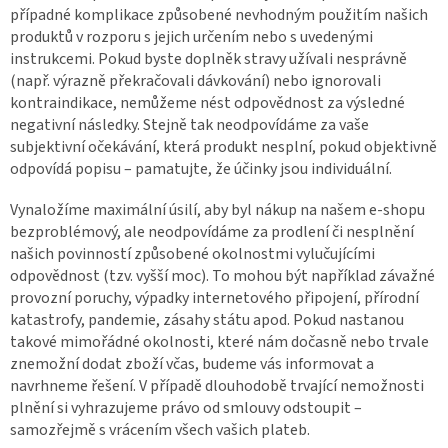
případné komplikace způsobené nevhodným použitím našich
produktů v rozporu s jejich určením nebo s uvedenými
instrukcemi. Pokud byste doplněk stravy užívali nesprávně
(např. výrazně překračovali dávkování) nebo ignorovali
kontraindikace, nemůžeme nést odpovědnost za výsledné
negativní následky. Stejně tak neodpovídáme za vaše
subjektivní očekávání, která produkt nesplní, pokud objektivně
odpovídá popisu – pamatujte, že účinky jsou individuální.
Vynaložíme maximální úsilí, aby byl nákup na našem e-shopu
bezproblémový, ale neodpovídáme za prodlení či nesplnění
našich povinností způsobené okolnostmi vylučujícími
odpovědnost (tzv. vyšší moc). To mohou být například závažné
provozní poruchy, výpadky internetového připojení, přírodní
katastrofy, pandemie, zásahy státu apod. Pokud nastanou
takové mimořádné okolnosti, které nám dočasně nebo trvale
znemožní dodat zboží včas, budeme vás informovat a
navrhneme řešení. V případě dlouhodobě trvající nemožnosti
plnění si vyhrazujeme právo od smlouvy odstoupit –
samozřejmě s vrácením všech vašich plateb.