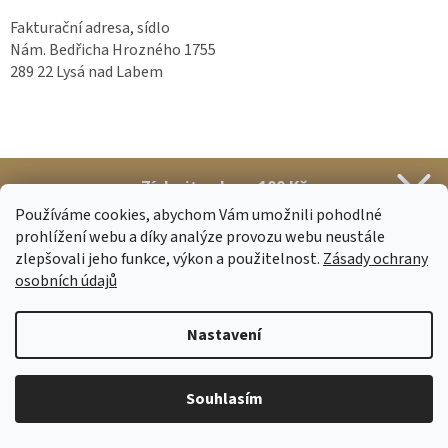
Fakturační adresa, sídlo
Nám. Bedřicha Hrozného 1755
289 22 Lysá nad Labem
Získejte slevu 100 Kč
Informace pro vás
Používáme cookies, abychom Vám umožnili pohodlné
Stačí se přihlásit k našim novinkám
O nás
prohlížení webu a díky analýze provozu webu neustále
Poradna
zlepšovali jeho funkce, výkon a použitelnost.
Zásady ochrany
osobních údajů
Magazín
Získat slevu
Kontakt
Nastavení
Obchodní podmínky
Sleva platí
na první nákup
nad 500 Kč.
Zásady zpracování osobních údajů
Podmínky ochrany osobních údajů
Affiliate Nupreme
Souhlasím
Hodnocení obchodu