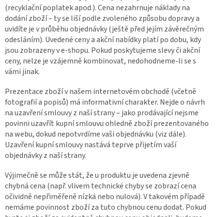
(recyklační poplatek apod.). Cena nezahrnuje náklady na
dodání zboží – ty se liší podle zvoleného způsobu dopravy a
uvidíte je v průběhu objednávky (ještě před jejím závěrečným
odesláním). Uvedené ceny a akční nabídky platí po dobu, kdy
jsou zobrazeny v e-shopu. Pokud poskytujeme slevy či akční
ceny, nelze je vzájemně kombinovat, nedohodneme-li se s
vámi jinak.
Prezentace zboží v našem internetovém obchodě (včetně
fotografií a popisů) má informativní charakter. Nejde o návrh
na uzavření smlouvy z naší strany – jako prodávající nejsme
povinni uzavřít kupní smlouvu ohledně zboží prezentovaného
na webu, dokud nepotvrdíme vaši objednávku (viz dále).
Uzavření kupní smlouvy nastává teprve přijetím vaší
objednávky z naší strany.
Výjimečně se může stát, že u produktu je uvedena zjevně
chybná cena (např. vlivem technické chyby se zobrazí cena
očividně nepřiměřeně nízká nebo nulová). V takovém případě
nemáme povinnost zboží za tuto chybnou cenu dodat. Pokud