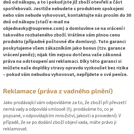
dnů od nákupu, a to i pokud jste již zboží otevřeli a část
spotřebovali. Jestliže nebudete s produktem spokojeni
nebo vám nebude vyhovovat, kontaktujte nás prosím do 30
dnů od nákupu (stačí e-mail na
objednavky@nupreme.com) a domluvíme se na vrácení i
takového rozbaleného zboží. Vrátíme vám plnou cenu
produktu (případné poštovné dle domluvy). Tuto garanci
poskytujeme všem zákazníkům jako bonus (tzv. garance
vrácení peněz); nijak tím nejsou dotčena vaše zákonná
práva na odstoupení ani reklamaci. Díky této garanci si
můžete naše doplňky stravy opravdu vyzkoušet bez rizika
– pokud vám nebudou vyhovovat, nepřijdete o své peníze.
Reklamace (práva z vadného plnění)
Jako prodávající vám odpovídáme za to, že zboží při převzetí
nemá vady a odpovídá smlouvě (tj. prodáváme to, co je
popsané, v odpovídajícím množství, jakosti a provedení). V
případě, že se po dodání zboží objeví vada, máte právo ji
reklamovat.