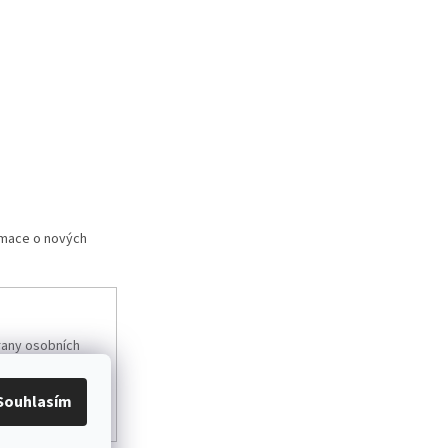
rmace o nových
any osobních
Souhlasím