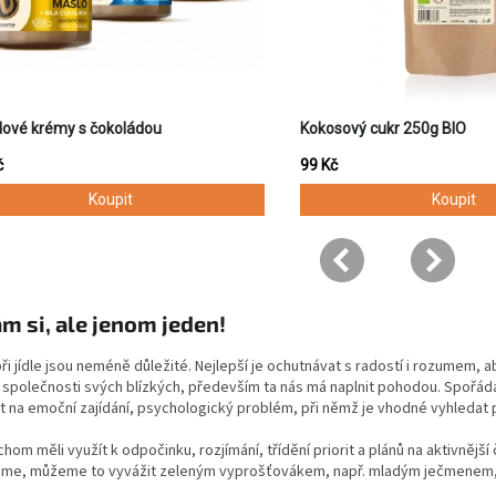
m si, ale jenom jeden!
i jídle jsou neméně důležité. Nejlepší je ochutnávat s radostí i rozumem, 
i společnosti svých blízkých, především ta nás má naplnit pohodou. Spořáda
t na emoční zajídání, psychologický problém, při němž je vhodné vyhledat
hom měli využít k odpočinku, rozjímání, třídění priorit a plánů na aktivnější 
me, můžeme to vyvážit zeleným vyprošťovákem, např. mladým ječmenem, 