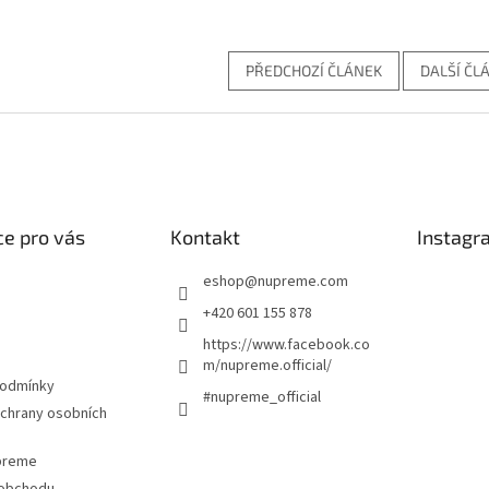
PŘEDCHOZÍ ČLÁNEK
DALŠÍ ČL
e pro vás
Kontakt
Instagr
eshop
@
nupreme.com
+420 601 155 878
https://www.facebook.co
m/nupreme.official/
podmínky
#nupreme_official
chrany osobních
upreme