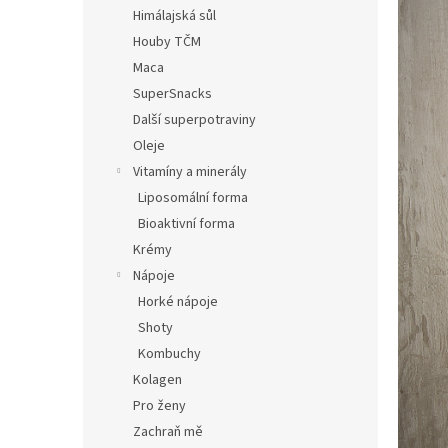
n
Himálajská sůl
e
Houby TČM
l
Maca
SuperSnacks
Další superpotraviny
Oleje
Vitamíny a minerály
Liposomální forma
Bioaktivní forma
Krémy
Nápoje
Horké nápoje
Shoty
Kombuchy
Kolagen
Pro ženy
Zachraň mě