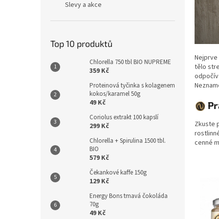
Slevy a akce
Top 10 produktů
Nejprve 
Chlorella 750 tbl BIO NUPREME
tělo str
359 Kč
odpočíva
Nezname
Proteinová tyčinka s kolagenem
kokos/karamel 50g
49 Kč
Pr
Coriolus extrakt 100 kapslí
Zkuste 
299 Kč
rostlinn
Chlorella + Spirulina 1500 tbl.
cenné mi
BIO
579 Kč
Čekankové kaffe 150g
129 Kč
Energy Bons tmavá čokoláda
70g
49 Kč