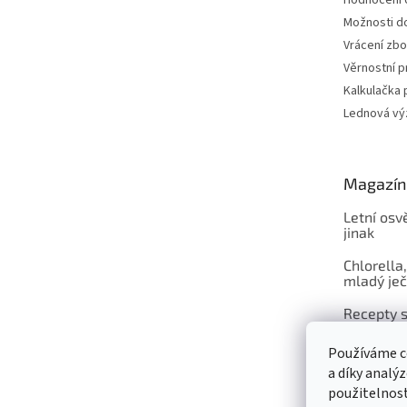
Hodnocení
Možnosti do
Vrácení zbo
Věrnostní 
Kalkulačka 
Lednová výz
Magazín
Letní osv
jinak
Chlorella,
mladý je
Recepty s
celou rod
Používáme c
a díky analý
použitelnos