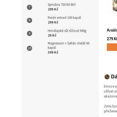
Spirulina 750 tbl BIO
299 Kč
Reishi extract 100 kapslí
299 Kč
Himálajská sůl růžová 500g
29 Kč
Magnesium + šafrán chelát 60
kapslí
399 Kč
Dá
Emoce př
užívat s
ukazova
Zimu byc
přežene