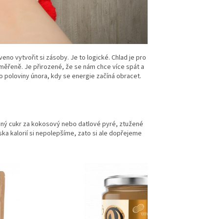
eno vytvořit si zásoby. Je to logické. Chlad je pro
iměřeně. Je přirozené, že se nám chce více spát a
o poloviny února, kdy se energie začíná obracet.
aný cukr za kokosový nebo datlové pyré, ztužené
ka kalorií si nepolepšíme, zato si ale dopřejeme