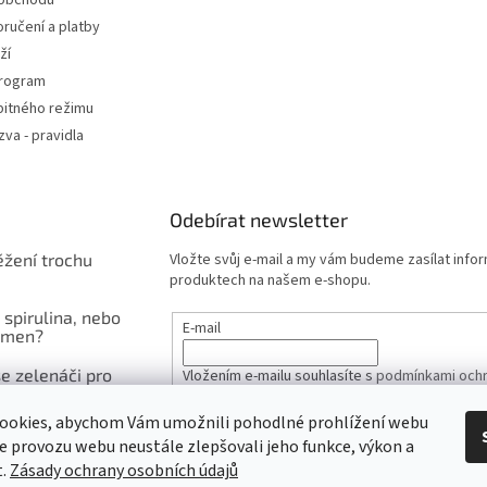
 obchodu
ručení a platby
ží
program
pitného režimu
va - pravidla
Odebírat newsletter
ěžení trochu
Vložte svůj e-mail a my vám budeme zasílat info
produktech na našem e-shopu.
 spirulina, nebo
E-mail
čmen?
e zelenáči pro
Vložením e-mailu souhlasíte s
podmínkami ochr
inu
údajů
ookies, abychom Vám umožnili pohodlné prohlížení webu
ze provozu webu neustále zlepšovali jeho funkce, výkon a
PŘIHLÁSIT SE
t.
Zásady ochrany osobních údajů