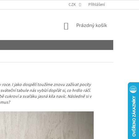
CZK
Přihlášení
NÁKUPNÍ
Prázdný košík
KOŠÍK
 roce. I jako dospělí toužíme znovu zažívat pocity
sváteční tabule nás vybízí dopřát si, co hrdlo ráčí.
ukroví a svařáku jasná kila navíc. Následně si v
ismus?