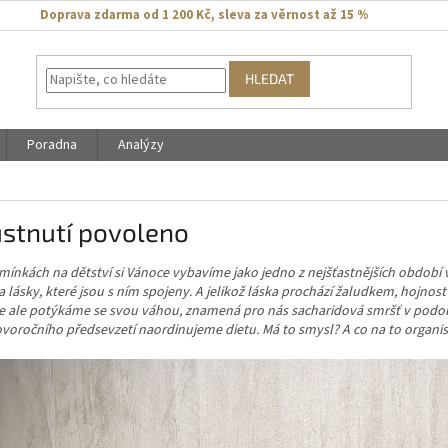
Doprava zdarma od 1 200 Kč
,
sleva za věrnost až 15 %
HLEDAT
Poradna
Analýzy
ustnutí povoleno
mínkách na dětství si Vánoce vybavíme jako jedno z nejšťastnějších období v
a lásky, které jsou s ním spojeny. A jelikož láska prochází žaludkem, hojnost 
 ale potýkáme se svou váhou, znamená pro nás sacharidová smršť v podobě c
voročního předsevzetí naordinujeme dietu. Má to smysl? A co na to organ