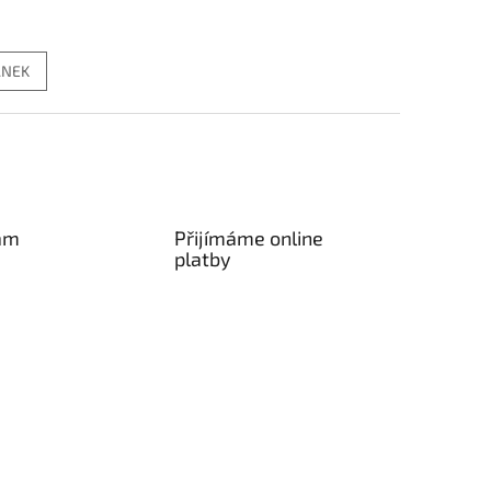
ÁNEK
am
Přijímáme online
platby