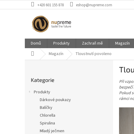
Přejít
+420 601 155 878
eshop@nupreme.com
na
obsah
Domů
Produkty
Zachraň mě
Magazín
Domů
Magazín
Tloustnutí povoleno
P
Tlo
o
Přeskočit
s
Kategorie
kategorie
Při vzpo
t
bezpečí 
r
Produkty
Pokud se
a
rámci no
Dárkové poukazy
n
Balíčky
n
í
Chlorella
p
Spirulina
a
Mladý ječmen