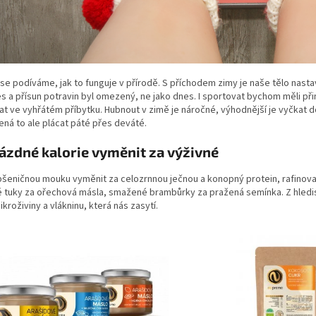
se podíváme, jak to funguje v přírodě. S příchodem zimy je naše tělo nastav
es a přísun potravin byl omezený, ne jako dnes. I sportovat bychom měli př
t ve vyhřátém příbytku. Hubnout v zimě je náročné, výhodnější je vyčkat d
ná to ale plácat páté přes deváté.
ázdné kalorie vyměnit za výživné
pšeničnou mouku vyměnit za celozrnnou ječnou a konopný protein, rafinov
é tuky za ořechová másla, smažené brambůrky za pražená semínka. Z hledis
kroživiny a vlákninu, která nás zasytí.