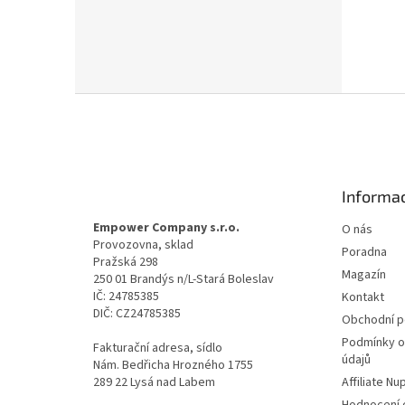
Z
á
p
a
t
Informac
í
Empower Company s.r.o.
O nás
Provozovna, sklad
Poradna
Pražská 298
Magazín
250 01 Brandýs n/L-Stará Boleslav
IČ: 24785385
Kontakt
DIČ: CZ24785385
Obchodní 
Podmínky o
Fakturační adresa, sídlo
údajů
Nám. Bedřicha Hrozného 1755
289 22 Lysá nad Labem
Affiliate N