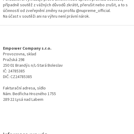
případně soutěž z vážných důvodů zkrátit, přerušit nebo zrušit, a to s
účinností od zveřejnění změny na profilu @nupreme_official.
Na účast v soutěži ani na výhru není právní nárok.
Z
á
p
a
Empower Company s.r.o.
t
Provozovna, sklad
Pražská 298
í
250 01 Brandýs n/L-Stará Boleslav
IČ: 24785385
DIČ: CZ24785385
Fakturační adresa, sídlo
Nám. Bedřicha Hrozného 1755
289 22 Lysá nad Labem