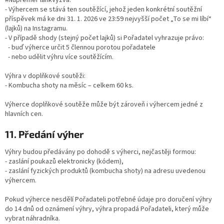
- Výhercem se stává ten soutěžící, jehož jeden konkrétní soutěžní
příspěvek má ke dni 31. 1. 2026 ve 23:59 nejvyšší počet „To se mi líbí“
(lajků) na Instagramu.
- V případě shody (stejný počet lajků) si Pořadatel vyhrazuje právo:
- buď výherce určit 5 člennou porotou pořadatele
- nebo udělit výhru více soutěžícím.
Výhra v doplňkové soutěži:
- Kombucha shoty na měsíc – celkem 60 ks.
Výherce doplňkové soutěže může být zároveň i výhercem jedné z
hlavních cen.
11. Předání výher
Výhry budou předávány po dohodě s výherci, nejčastěji formou:
- zaslání poukazů elektronicky (kódem),
- zaslání fyzických produktů (kombucha shoty) na adresu uvedenou
výhercem.
Pokud výherce nesdělí Pořadateli potřebné údaje pro doručení výhry
do 14 dnů od oznámení výhry, výhra propadá Pořadateli, který může
vybrat náhradníka.