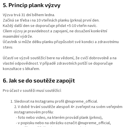
5. Princip plank výzvy
Výzva trvá 31 dní během ledna.
Začíná se třeba i na 10 vteřinách planku (prkna) první den.
Každý další den se doporučuje přidat +5-10 vteřin navíc.
Cílem výzvy je pravidelnost a zapojení, ne dosažení konkrétní
maximální výdrže.
Účastník si může délku planku přizpůsobit své kondici a zdravotnímu
stavu.
Účastí ve výzvě soutěžící bere na vědomí, že cvičí dobrovolně a na
vlastní odpovědnost. V případě zdravotních potíží se doporučuje
konzultace s lékařem.
6. Jak se do soutěže zapojit
Pro účast v soutěži musí soutěžící:
Sledovat na Instagramu profil @nupreme_official.
2. V době trvání soutěže alespoň 4× zveřejnit na svém veřejném
instagramovém profilu:
- foto nebo video, na kterém provádí plank (prkno),
- v popisku nebo na obrázku označit @nupreme_official,