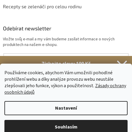
Recepty se zelenáči pro celou rodinu
Odebírat newsletter
Vložte svůj e-mail a my vám budeme zasílat informace o nových
produktech na našem e-shopu.
E-mail
Získejte slevu 100 Kč
Vložením e-mailu souhlasíte s
podmínkami ochrany osobních údajů
Stačí se přihlásit k našim novinkám
Používáme cookies, abychom Vám umožnili pohodlné
prohlížení webu a díky analýze provozu webu neustále
PŘIHLÁSIT SE
zlepšovali jeho funkce, výkon a použitelnost.
Zásady ochrany
osobních údajů
Získat slevu
Nastavení
Sleva platí
na první nákup
nad 500 Kč.
Vytvořil Shoptet
Zásady zpracování osobních údajů
Souhlasím
Copyright 2026
Nupreme.com
. Všechna práva vyhrazena.
Upravit