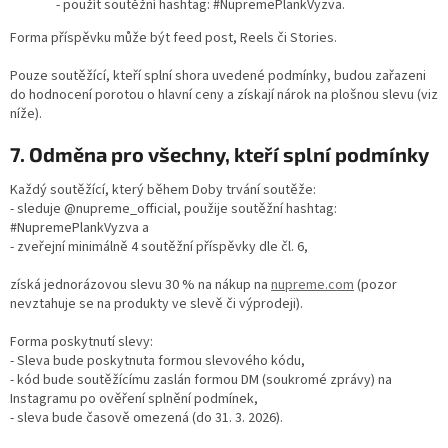
- použít soutěžní hashtag: #NupremePlankVyzva.
Forma příspěvku může být feed post, Reels či Stories.
Pouze soutěžící, kteří splní shora uvedené podmínky, budou zařazeni
do hodnocení porotou o hlavní ceny a získají nárok na plošnou slevu (viz
níže).
7. Odměna pro všechny, kteří splní podmínky
Každý soutěžící, který během Doby trvání soutěže:
- sleduje @nupreme_official, použije soutěžní hashtag:
#NupremePlankVyzva a
- zveřejní minimálně 4 soutěžní příspěvky dle čl. 6,
získá jednorázovou slevu 30 % na nákup na
nupreme.com
(pozor
nevztahuje se na produkty ve slevě či výprodeji).
Forma poskytnutí slevy:
- Sleva bude poskytnuta formou slevového kódu,
- kód bude soutěžícímu zaslán formou DM (soukromé zprávy) na
Instagramu po ověření splnění podmínek,
- sleva bude časově omezená (do 31. 3. 2026).