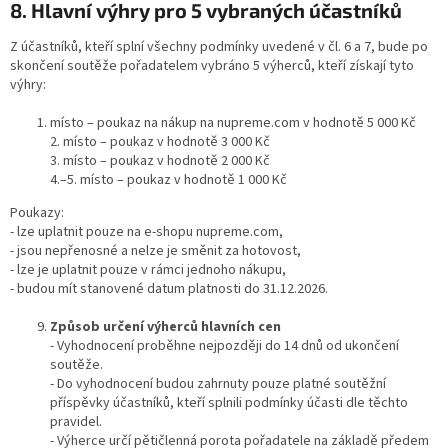
8. Hlavní výhry pro 5 vybraných účastníků
Z účastníků, kteří splní všechny podmínky uvedené v čl. 6 a 7, bude po
skončení soutěže pořadatelem vybráno 5 výherců, kteří získají tyto
výhry:
místo – poukaz na nákup na nupreme.com v hodnotě 5 000 Kč
2. místo – poukaz v hodnotě 3 000 Kč
3. místo – poukaz v hodnotě 2 000 Kč
4.–5. místo – poukaz v hodnotě 1 000 Kč
Poukazy:
- lze uplatnit pouze na e-shopu nupreme.com,
- jsou nepřenosné a nelze je směnit za hotovost,
- lze je uplatnit pouze v rámci jednoho nákupu,
- budou mít stanovené datum platnosti do 31.12.2026.
Způsob určení výherců hlavních cen
- Vyhodnocení proběhne nejpozději do 14 dnů od ukončení
soutěže.
- Do vyhodnocení budou zahrnuty pouze platné soutěžní
příspěvky účastníků, kteří splnili podmínky účasti dle těchto
pravidel.
- Výherce určí pětičlenná porota pořadatele na základě předem