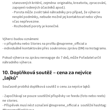
stanovených kritérií, zejména: originalita, kreativita, zpracování,
zapojení rodinných účastníků apod.).
- Porota může zvolit také náhradníky pro případ, že výherce
nesplní podmínky, nebude možné jej kontaktovat nebo výhru
včas nepřevezme.
- Rozhodnutí poroty je konečné.
Výherci budou oznámeni:
- v příspěvku nebo Stories na profilu @nupreme_official a
- individuálně kontaktováni přes soukromou zprávu (DM) na Instagramu.
Pokud výherce na zprávu nereaguje do 7 dnů, může Pořadatel určit
náhradního výherce.
10. Doplňková soutěž – cena za nejvíce
„lajků“
Současně probíhá doplňková soutěž o cenu za nejvíce lajků:
- Započítávají se pouze soutěžní příspěvky ve feedu (foto nebo reels)
ne stories.
- Příspěvek musí nést označení @nupreme_official a soutěžní hashtag:
#NupremePlankVyzva.