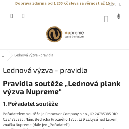
Přejít
Doprava zdarma od 1 200 Kč
sleva za věrnost až 15 %
CZK
na
obsah
NÁKUP
KOŠÍK
Lednová výzva - pravidla
Domů
Lednová výzva - pravidla
Pravidla soutěže „Lednová plank
výzva Nupreme“
1. Pořadatel soutěže
Pořadatelem soutěže je Empower Company s.r.o., IČ: 24785385 DIČ:
CZ24785385, Nám. Bedřicha Hrozného 1755, 289 22 Lysá nad Labem,
značka Nupreme (dále jen „Pořadatel“).