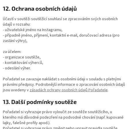
12. Ochrana osobních údajů
Účastí v soutěži soutěžící souhlasí se zpracováním svých osobních
údajů v rozsahu:
- uživatelské jméno na Instagramu,
- případně jméno, příjmení, kontaktní e-mail, doručovací adresa (pro
zaslání výhry),
za účelem:
- organizace soutěže,
- kontaktování výherců,
- odeslání výher.
Pořadatel se zavazuje nakládat s osobními údaji v souladu s platnými
právními předpisy. Podrobnější informace o zpracování osobních údajů
jsou uvedeny v
zásadách ochrany osobních údajů Pořadatele
.
13. Další podmínky soutěže
Pořadatel si vyhrazuje právo vyloučit ze soutěže soutěžícího, u
kterého má důvodné podezření na podvodné chování (např. kupované
lajky, falešné profily apod.).
Pořadatel si vyhrazuje právo změnit nebo upravit pravidla soutěže,