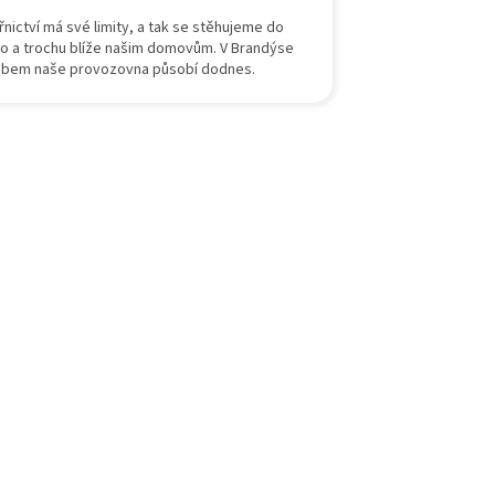
řnictví má své limity, a tak se stěhujeme do
ho a trochu blíže našim domovům. V Brandýse
abem naše provozovna působí dodnes.