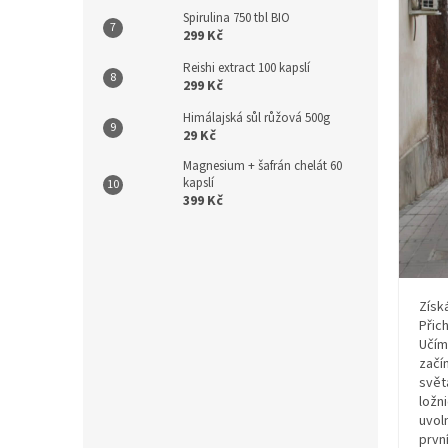
Spirulina 750 tbl BIO
299 Kč
Reishi extract 100 kapslí
299 Kč
Himálajská sůl růžová 500g
29 Kč
Magnesium + šafrán chelát 60
kapslí
399 Kč
Získ
Přic
Učím
začí
svět
ložn
uvol
prvn