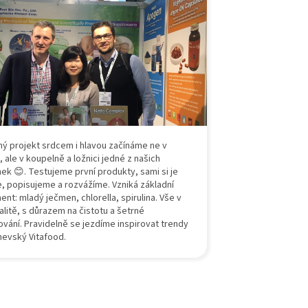
ný projekt srdcem i hlavou začínáme ne v
, ale v koupelně a ložnici jedné z našich
k 😊. Testujeme první produkty, sami si je
e, popisujeme a rozvážíme. Vzniká základní
ent: mladý ječmen, chlorella, spirulina. Vše v
alitě, s důrazem na čistotu a šetrné
vání. Pravidelně se jezdíme inspirovat trendy
nevský Vitafood.