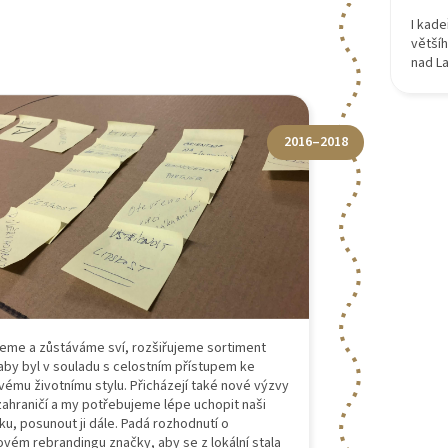
I kade
větší
nad L
2016–2018
eme a zůstáváme sví, rozšiřujeme sortiment
 aby byl v souladu s celostním přístupem ke
vému životnímu stylu. Přicházejí také nové výzvy
 zahraničí a my potřebujeme lépe uchopit naši
ku, posunout ji dále. Padá rozhodnutí o
ovém rebrandingu značky, aby se z lokální stala