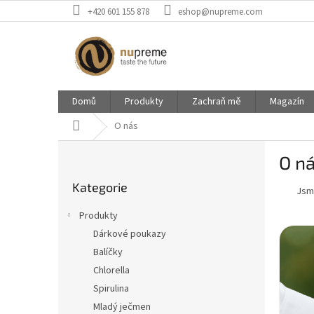
Přejít
+420 601 155 878
eshop@nupreme.com
na
obsah
Domů
Produkty
Zachraň mě
Magazín
Domů
O nás
P
O n
o
Přeskočit
s
Kategorie
kategorie
Jsme
t
r
Produkty
a
Dárkové poukazy
n
Balíčky
n
í
Chlorella
p
Spirulina
a
Mladý ječmen