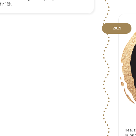
lní 😊.
2019
Reali