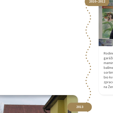
2010–2012
Rodin
garáži
mamine
balím
sortim
bio kv
zpraco
na Že
2013