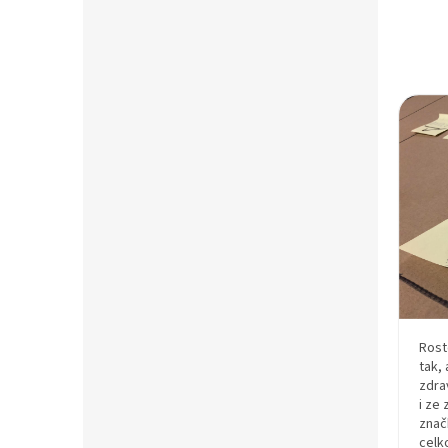
Rost
tak,
zdra
i ze
znač
celk