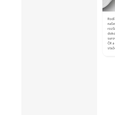
Rodí
naše
rozš
doko
suro
ČR a
staž