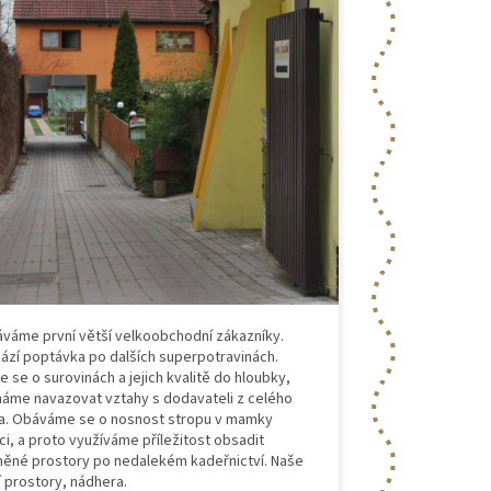
áváme první větší velkoobchodní zákazníky.
hází poptávka po dalších superpotravinách.
e se o surovinách a jejich kvalitě do hloubky,
náme navazovat vztahy s dodavateli z celého
a. Obáváme se o nosnost stropu v mamky
ici, a proto využíváme příležitost obsadit
něné prostory po nedalekém kadeřnictví. Naše
í prostory, nádhera.