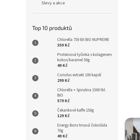
Slevy a akce
Top 10 produktů
Chlorella 750 tbl BIO NUPREME
359 Kč
Proteinová tyčinka s kolagenem
kokos/karamel 50g
49 Kč
Coriolus extrakt 100 kapslí
299 Kč
Chlorella + Spirulina 1500 tbl.
BIO
579 Kč
Čekankové kaffe 150g
129 Kč
Energy Bons tmavá čokoláda
70g
49 Kč