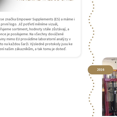
 se značka Empower Supplements (ES) a máme i
 první logo. Již potřetí měníme vizuál,
iřujeme sortiment, hodnoty stále zůstávají, a
nce je posilujeme. Na všechny dovážené
viny mimo EU provádíme laboratorní analýzy v
 to na každou šarži. Výsledné protokoly jsou ke
ení našim zákazníkům, a tak tomu je doteď.
2016