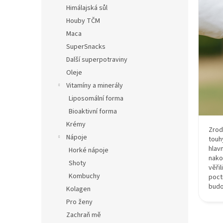
n
Himálajská sůl
e
Houby TČM
l
Maca
SuperSnacks
Další superpotraviny
Oleje
Vitamíny a minerály
Liposomální forma
Bioaktivní forma
Krémy
Zrod
Nápoje
touh
hlav
Horké nápoje
nako
Shoty
věři
Kombuchy
poct
budo
Kolagen
Pro ženy
Zachraň mě