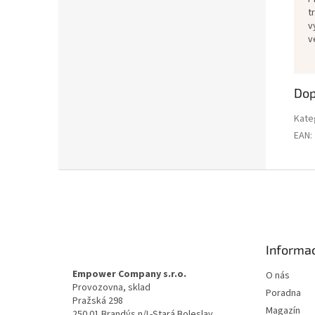
t
v
v
Dop
Kate
EAN
:
Z
á
p
a
t
Informac
í
Empower Company s.r.o.
O nás
Provozovna, sklad
Poradna
Pražská 298
Magazín
250 01 Brandýs n/L-Stará Boleslav