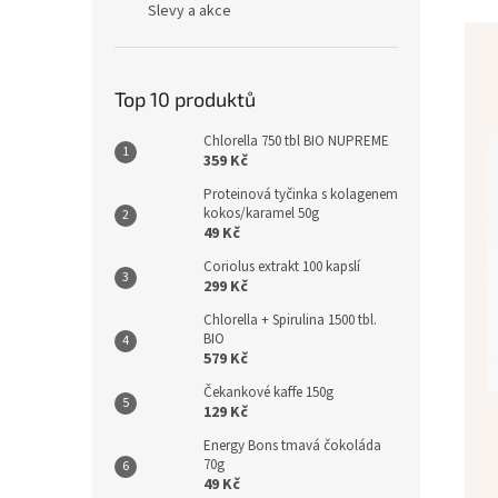
Slevy a akce
Top 10 produktů
Chlorella 750 tbl BIO NUPREME
359 Kč
Proteinová tyčinka s kolagenem
kokos/karamel 50g
49 Kč
Coriolus extrakt 100 kapslí
299 Kč
Chlorella + Spirulina 1500 tbl.
BIO
579 Kč
Čekankové kaffe 150g
129 Kč
Energy Bons tmavá čokoláda
70g
49 Kč