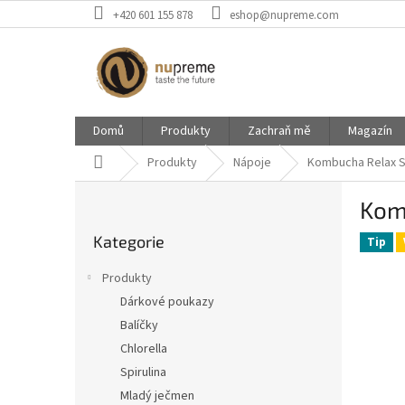
Přejít
+420 601 155 878
eshop@nupreme.com
na
obsah
Domů
Produkty
Zachraň mě
Magazín
Domů
Produkty
Nápoje
Kombucha Relax S
P
Kom
o
Přeskočit
s
Kategorie
kategorie
Tip
t
r
Produkty
a
Dárkové poukazy
n
Balíčky
n
í
Chlorella
p
Spirulina
a
Mladý ječmen