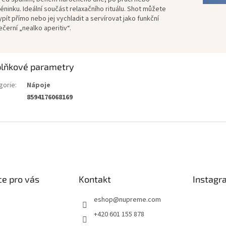
réninku. Ideální součást relaxačního rituálu. Shot můžete
ypít přímo nebo jej vychladit a servírovat jako funkční
ečerní „nealko aperitiv“.
lňkové parametry
gorie
:
Nápoje
8594176068169
e pro vás
Kontakt
Instagr
eshop
@
nupreme.com
+420 601 155 878