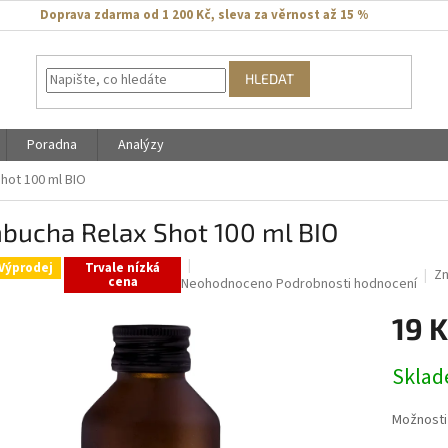
Doprava zdarma od 1 200 Kč
,
sleva za věrnost až 15 %
HLEDAT
Poradna
Analýzy
hot 100 ml BIO
bucha Relax Shot 100 ml BIO
Výprodej
Trvale nízká
Zn
cena
Průměrné
Neohodnoceno
Podrobnosti hodnocení
hodnocení
19 K
produktu
je
0,0
Měrná
Skla
z
cena:
5
hvězdiček.
Možnosti