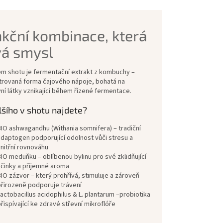
kční kombinace, která
á smysl
m shotu je fermentační extrakt z kombuchy –
rovaná forma čajového nápoje, bohatá na
vní látky vznikající během řízené fermentace.
lšího v shotu najdete?
IO ashwagandhu (Withania somnifera) – tradiční
daptogen podporující odolnost vůči stresu a
nitřní rovnováhu
IO meduňku – oblíbenou bylinu pro své zklidňující
činky a příjemné aroma
IO zázvor – který prohřívá, stimuluje a zároveň
řirozeně podporuje trávení
actobacillus acidophilus & L. plantarum –probiotika
řispívající ke zdravé střevní mikroflóře