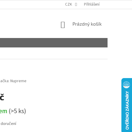
CZK
Přihlášení
NÁKUPNÍ
Prázdný košík
KOŠÍK
ačka:
Nupreme
č
dem
(>5 ks)
 doručení