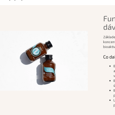
Fun
dáv
Základe
koncent
bioakti
Co da
B
a
v
B
ú
B
p
L
p