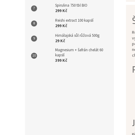
Spirulina 750 tbl BIO
299 Kč
Reishi extract 100 kapslí
299 Kč
R
Himálajská sůl růžová 500g
v
29 Kč
p
n
Magnesium + šafrán chelát 60
c
kapslí
399 Kč
P