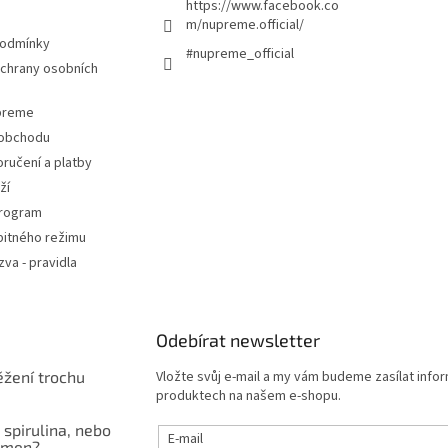
https://www.facebook.co
m/nupreme.official/
podmínky
#nupreme_official
chrany osobních
upreme
 obchodu
ručení a platby
ží
program
pitného režimu
va - pravidla
Odebírat newsletter
ěžení trochu
Vložte svůj e-mail a my vám budeme zasílat info
produktech na našem e-shopu.
 spirulina, nebo
E-mail
čmen?