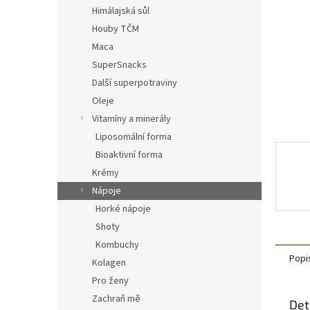
n
Himálajská sůl
e
Houby TČM
l
Maca
SuperSnacks
Další superpotraviny
Oleje
Vitamíny a minerály
Liposomální forma
Bioaktivní forma
Krémy
Nápoje
Horké nápoje
Shoty
Kombuchy
Popi
Kolagen
Pro ženy
Zachraň mě
Det