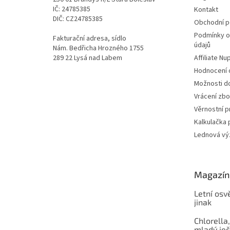
IČ: 24785385
Kontakt
DIČ: CZ24785385
Obchodní 
Podmínky o
Fakturační adresa, sídlo
údajů
Nám. Bedřicha Hrozného 1755
289 22 Lysá nad Labem
Affiliate N
Hodnocení
Možnosti do
Vrácení zbo
Věrnostní 
Kalkulačka 
Lednová výz
Magazín
Letní osv
jinak
Chlorella,
mladý je