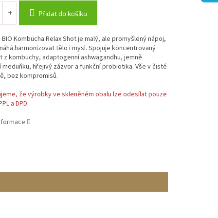
Přidat do košíku
 BIO Kombucha Relax Shot je malý, ale promyšlený nápoj,
áhá harmonizovat tělo i mysl. Spojuje koncentrovaný
t z kombuchy, adaptogenní ashwagandhu, jemně
cí meduňku, hřejivý zázvor a funkční probiotika. Vše v čisté
tě, bez kompromisů.
jeme, že výrobky ve skleněném obalu lze odesílat pouze
PPL a DPD.
informace