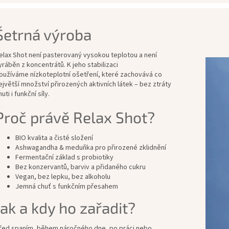
Šetrná výroba
elax Shot není pasterovaný vysokou teplotou a není
yráběn z koncentrátů. K jeho stabilizaci
oužíváme nízkoteplotní ošetření, které zachovává co
ejvětší množství přirozených aktivních látek – bez ztráty
huti i funkční síly.
Proč právě Relax Shot?
BIO kvalita a čisté složení
Ashwagandha & meduňka pro přirozené zklidnění
Fermentační základ s probiotiky
Bez konzervantů, barviv a přidaného cukru
Vegan, bez lepku, bez alkoholu
Jemná chuť s funkčním přesahem
Jak a kdy ho zařadit?
řed spaním, během náročného dne, po práci nebo