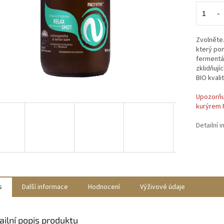
Zvolněte.
který pom
fermentá
zklidňují
BIO kvali
Upozorňu
kurýrem 
Detailní 
s
Další informace
Hodnocení
Výživové údaje
ailní popis produktu