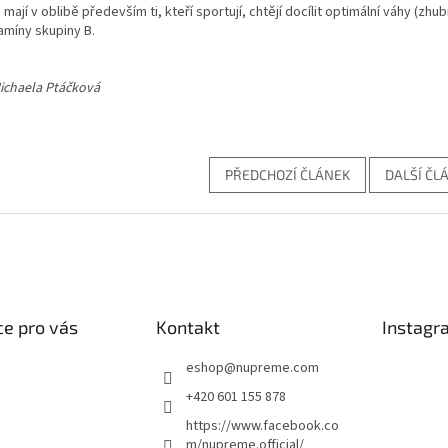
u mají v oblibě především ti, kteří sportují, chtějí docílit optimální váhy (zhu
tamíny skupiny B.
ichaela Ptáčková
PŘEDCHOZÍ ČLÁNEK
DALŠÍ ČL
e pro vás
Kontakt
Instagr
eshop
@
nupreme.com
+420 601 155 878
https://www.facebook.co
m/nupreme.official/