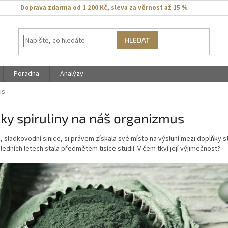
Doprava zdarma od 1 200 Kč
,
sleva za věrnost až 15 %
HLEDAT
Poradna
Analýzy
us
ky spiruliny na náš organizmus
a, sladkovodní sinice, si právem získala své místo na výsluní mezi doplňky 
ledních letech stala předmětem tisíce studií. V čem tkví její výjimečnost?