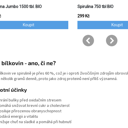
 bílkovin - ano, či ne?
lkovin ve spirulině je přes 60 %, což je i oproti živočišným zdrojům obro
 několik gramů denně, proto jako zdroj proteinů není příliš významná.
otní účinky
hrání buňky před oxidačním stresem
omáhá snižovat krevní cukr a cholesterol
osiluje přirozenou obranyschopnost
odává energii a vitalitu
nižuje chuť na sladké a pomáhá při hubnutí