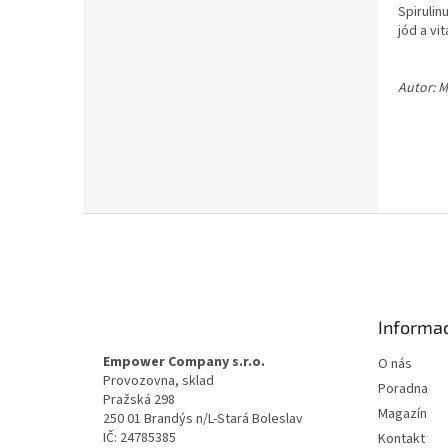
Spirulin
jód a vi
Autor: M
Z
á
p
a
t
Informac
í
Empower Company s.r.o.
O nás
Provozovna, sklad
Poradna
Pražská 298
Magazín
250 01 Brandýs n/L-Stará Boleslav
IČ: 24785385
Kontakt