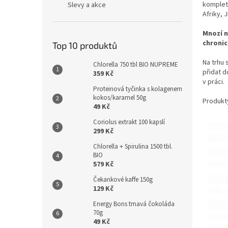
kompletn
Slevy a akce
Afriky, 
Mnozí n
chronic
Top 10 produktů
Na trhu
Chlorella 750 tbl BIO NUPREME
přidat d
359 Kč
v práci.
Proteinová tyčinka s kolagenem
kokos/karamel 50g
Produkt
49 Kč
Coriolus extrakt 100 kapslí
299 Kč
Chlorella + Spirulina 1500 tbl.
BIO
579 Kč
Čekankové kaffe 150g
129 Kč
Energy Bons tmavá čokoláda
70g
49 Kč