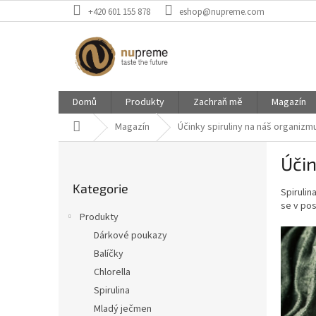
Přejít
+420 601 155 878
eshop@nupreme.com
na
obsah
Domů
Produkty
Zachraň mě
Magazín
Domů
Magazín
Účinky spiruliny na náš organizm
P
Účin
o
Přeskočit
s
Kategorie
kategorie
Spirulin
t
se v pos
r
Produkty
a
Dárkové poukazy
n
Balíčky
n
í
Chlorella
p
Spirulina
a
Mladý ječmen