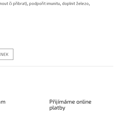
bnout či přibrat), podpořit imunitu, doplnit železo,
ÁNEK
am
Přijímáme online
platby