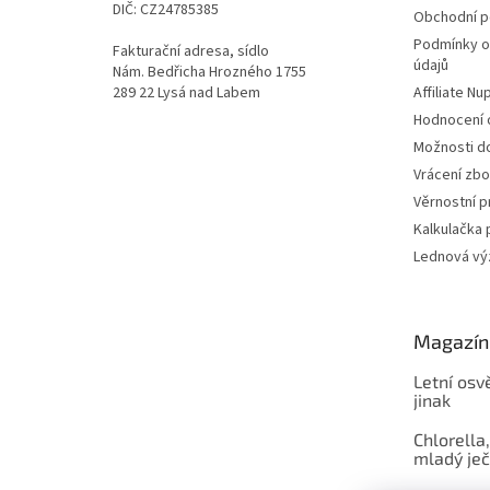
DIČ: CZ24785385
Obchodní 
Podmínky o
Fakturační adresa, sídlo
údajů
Nám. Bedřicha Hrozného 1755
289 22 Lysá nad Labem
Affiliate N
Hodnocení
Možnosti do
Vrácení zbo
Věrnostní 
Kalkulačka 
Lednová výz
Magazín
Letní osv
jinak
Chlorella,
mladý je