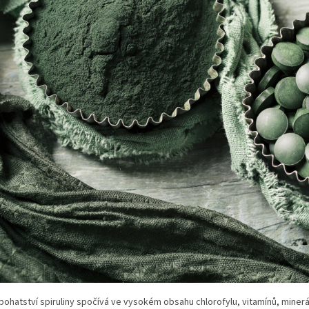
 bohatství spiruliny spočívá ve vysokém obsahu chlorofylu, vitamínů, miner