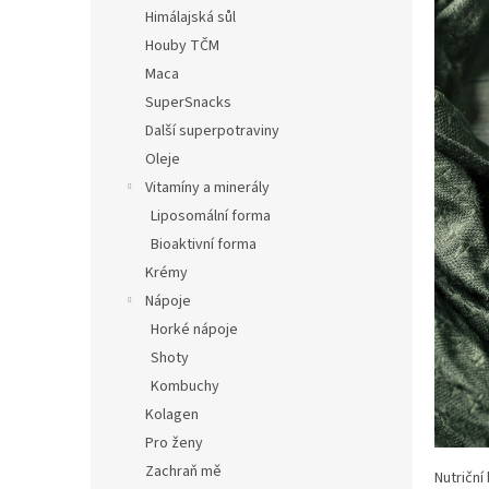
n
Himálajská sůl
e
Houby TČM
l
Maca
SuperSnacks
Další superpotraviny
Oleje
Vitamíny a minerály
Liposomální forma
Bioaktivní forma
Krémy
Nápoje
Horké nápoje
Shoty
Kombuchy
Kolagen
Pro ženy
Zachraň mě
Nutriční