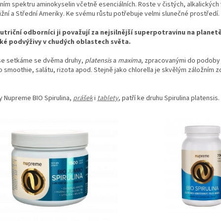
ím spektru aminokyselin včetně esenciálních. Roste v čistých, alkalických
Jižní a Střední Ameriky. Ke svému růstu potřebuje velmi slunečné prostředí.
utriční odborníci ji považují za nejsilnější superpotravinu na plane
ké podvýživy v chudých oblastech světa.
 se setkáme se dvěma druhy,
platensis
a
maxima
, zpracovanými do podoby p
o smoothie, salátu, rizota apod. Stejně jako chlorella je skvělým záložním z
y Nupreme BIO Spirulina,
prášek
i
tablety
, patří ke druhu Spirulina platensis.