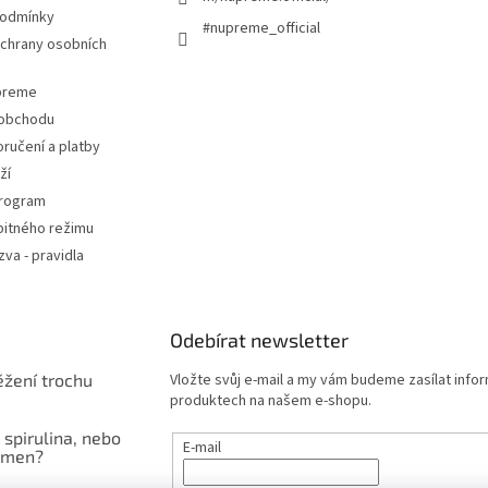
podmínky
#nupreme_official
chrany osobních
upreme
 obchodu
ručení a platby
ží
program
pitného režimu
va - pravidla
Odebírat newsletter
ěžení trochu
Vložte svůj e-mail a my vám budeme zasílat info
produktech na našem e-shopu.
 spirulina, nebo
E-mail
čmen?