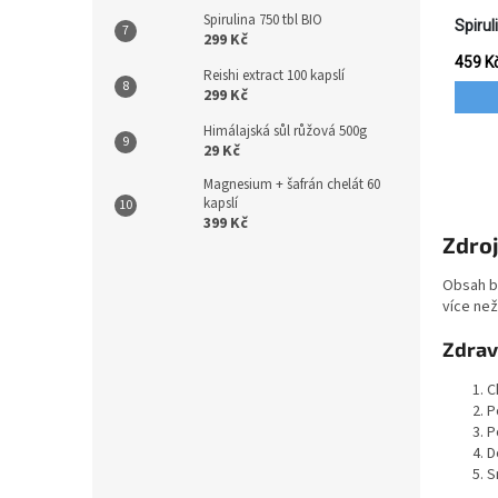
Spirulina 750 tbl BIO
299 Kč
Reishi extract 100 kapslí
299 Kč
Himálajská sůl růžová 500g
29 Kč
Magnesium + šafrán chelát 60
kapslí
399 Kč
Zdroj
Obsah bí
více než
Zdrav
C
P
P
D
S