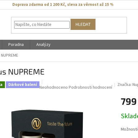
Doprava zdarma od 1 200 Kč
,
sleva za věrnost až 15 %
HLEDAT
Poradna
Analýzy
s NUPREME
us NUPREME
Značka:
Nu
ka
Dárkové balení
Průměrné
Neohodnoceno
Podrobnosti hodnocení
hodnocení
799
produktu
je
0,0
Měrná
Skla
z
cena:
5
hvězdiček.
Možnosti