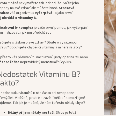
ivota možná nevymažete tak jednoduše. Snížit jeho
opady na své zdraví ale můžete hned.
Stresová
eakce
váš organizmus
vyčerpává
- a jako první
ej
okrádá o vitamíny B
.
ioaktvní b-komplex
je vaše první pomoc, jak vyčerpání
inimalizovat, i jak mu předcházet.
ečujete s láskou o své zdraví? Dbáte o vyváženou
travu? Doplňujete chybějící vitamíny a minerální látky?
 přesto vás překvapí tu nachlazení, jindy opar na rtu nebo
ž zase řešíte nepravidelný menstruační cyklus?
Nedostatek Vitamínu B?
Jakto?
 nedostatku vitamínů B nás často ani nenapadne
řemýšlet. V běžné, pestré stravě “béčka” samozřejmě
ajdeme. Tak jak je možné, že nám i přesto někdy chybí?
Běžný příjem někdy nestačí
. Stres je totiž