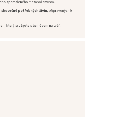
nebo zpomaleného metabolismusmu.
i
skutečně potřebných živin
, připravených
k
 den, který si užijete s úsměvem na tváři.