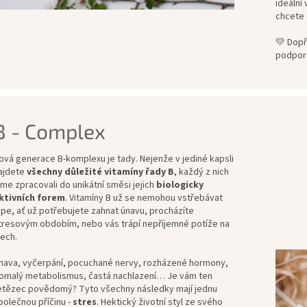
ideální
chcete d
💛 Dopř
podporu
B - Complex
ová generace B-komplexu je tady. Nejenže v jediné kapsli
ajdete
všechny důležité vitamíny řady B
, každý z nich
sme zpracovali do unikátní směsi jejich
biologicky
ktivních forem
. Vitamíny B už se nemohou vstřebávat
épe, ať už potřebujete zahnat únavu, procházíte
tresovým obdobím, nebo vás trápí nepříjemné potíže na
tech.
nava, vyčerpání, pocuchané nervy, rozházené hormony,
omalý metabolismus, častá nachlazení… Je vám ten
etězec povědomý? Tyto všechny následky mají jednu
polečnou příčinu -
stres
. Hektický životní styl ze svého