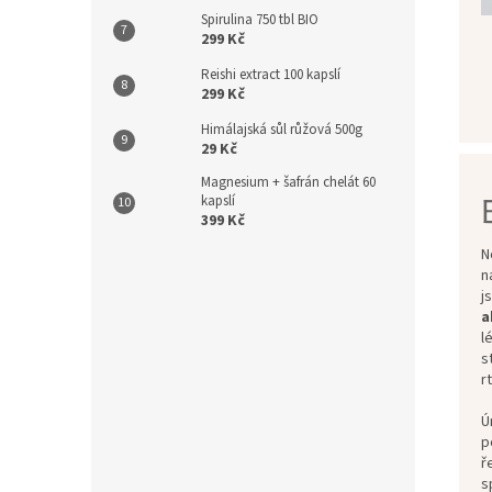
Spirulina 750 tbl BIO
299 Kč
Reishi extract 100 kapslí
299 Kč
Himálajská sůl růžová 500g
29 Kč
Magnesium + šafrán chelát 60
kapslí
399 Kč
N
n
j
a
l
s
r
Ú
p
ř
s