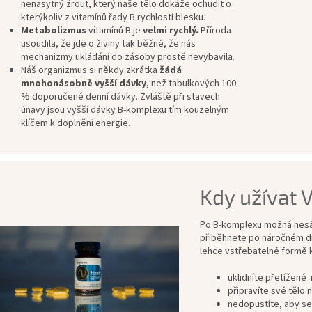
nenasytný žrout, který naše tělo dokáže ochudit o
kterýkoliv z vitamínů řady B rychlostí blesku.
Metabolizmus
vitamínů B je
velmi rychlý.
Příroda
usoudila, že jde o živiny tak běžné, že nás
mechanizmy ukládání do zásoby prostě nevybavila.
Náš organizmus si někdy zkrátka
žádá
mnohonásobně vyšší dávky
, než tabulkových 100
% doporučené denní dávky. Zvláště při stavech
únavy jsou vyšší dávky B-komplexu tím kouzelným
klíčem k doplnění energie.
Kdy užívat 
Po B-komplexu možná nesáh
přiběhnete po náročném dn
lehce vstřebatelné formě 
uklidníte přetížené 
připravíte své tělo
nedopustíte, aby se