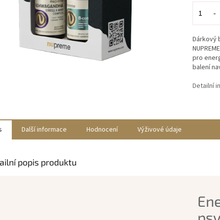
Dárkový 
NUPREME a
pro energ
balení na
Detailní 
s
Další informace
Hodnocení
Výživové údaje
ailní popis produktu
Ene
psy