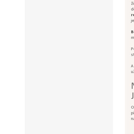
ž
d
r
j
B
m
P
s
A
u
O
p
n