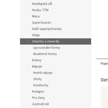
n
Himálajská sůl
e
Houby TČM
l
Maca
SuperSnacks
Další superpotraviny
Oleje
Vitamíny a minerály
Liposomální forma
Bioaktivní forma
Krémy
Popi
Nápoje
Horké nápoje
Shoty
Det
Kombuchy
Kolagen
Pro ženy
Zachraň mě