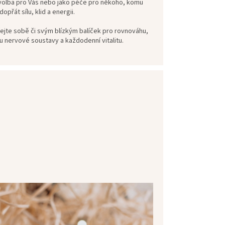
 volba pro Vás nebo jako péče pro někoho, komu
opřát sílu, klid a energii.
ejte sobě či svým blízkým balíček pro rovnováhu,
 nervové soustavy a každodenní vitalitu.