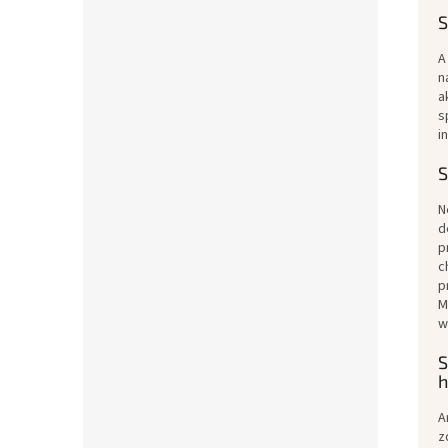
S
A
n
a
s
i
S
N
d
p
c
p
M
w
S
h
A
z