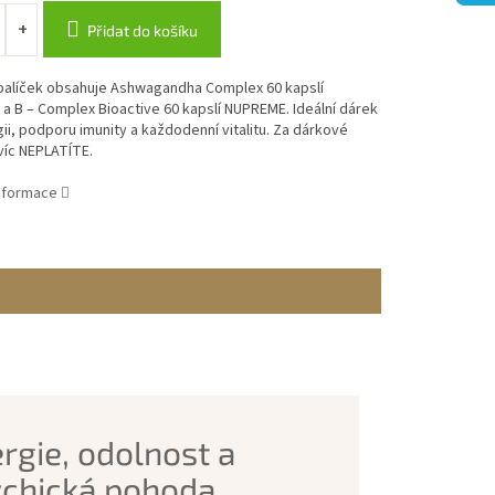
Přidat do košíku
balíček obsahuje Ashwagandha Complex 60 kapslí
 B – Complex Bioactive 60 kapslí NUPREME. Ideální dárek
ii, podporu imunity a každodenní vitalitu. Za dárkové
víc NEPLATÍTE.
informace
rgie, odolnost a
chická pohoda