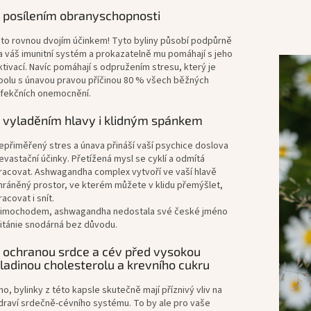
 posílením obranyschopnosti
 to rovnou dvojím účinkem! Tyto byliny působí podpůrně
a váš imunitní systém a prokazatelně mu pomáhají s jeho
ktivací. Navíc pomáhají s odpružením stresu, který je
polu s únavou pravou příčinou 80 % všech běžných
nfekčních onemocnění.
 vyladěním hlavy i klidným spánkem
epřiměřený stres a únava přináší vaší psychice doslova
evastační účinky. Přetížená mysl se cyklí a odmítá
racovat. Ashwagandha complex vytvoří ve vaší hlavě
hráněný prostor, ve kterém můžete v klidu přemýšlet,
racovat i snít.
imochodem, ashwagandha nedostala své české jméno
itánie snodárná bez důvodu.
 ochranou srdce a cév před vysokou
ladinou cholesterolu a krevního cukru
no, bylinky z této kapsle skutečně mají příznivý vliv na
draví srdečně-cévního systému. To by ale pro vaše