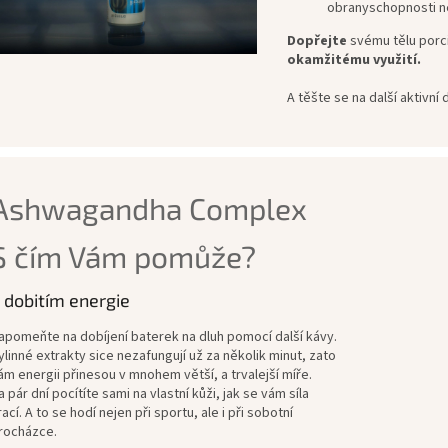
obranyschopnosti 
Dopřejte
svému tělu porc
okamžitému využití.
A těšte se na další aktivní
Ashwagandha Complex
S čím Vám pomůže?
 dobitím energie
apomeňte na dobíjení baterek na dluh pomocí další kávy.
ylinné extrakty sice nezafungují už za několik minut, zato
ám energii přinesou v mnohem větší, a trvalejší míře.
a pár dní pocítíte sami na vlastní kůži, jak se vám síla
rací. A to se hodí nejen při sportu, ale i při sobotní
rocházce.