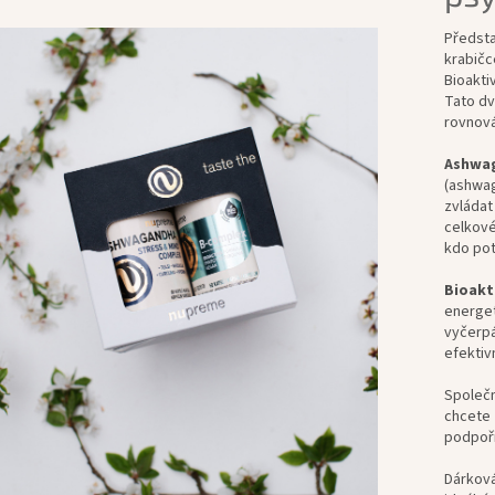
Předsta
krabičc
Bioakti
Tato dv
rovnová
Ashwa
(ashwag
zvládat
celkové
kdo potř
Bioakt
energet
vyčerpán
efektivn
Společn
chcete z
podpoři
Dárková