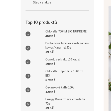
Slevy a akce
Top 10 produktů
Chlorella 750 tbl BIO NUPREME
359 Kč
Proteinová tyčinka s kolagenem
kokos/karamel 50g
49 Kč
Coriolus extrakt 100 kapslí
299 Kč
Chlorella + Spirulina 1500 tbl.
BIO
579 Kč
Čekankové kaffe 150g
129 Kč
Energy Bons tmavá čokoláda
70g
49 Kč