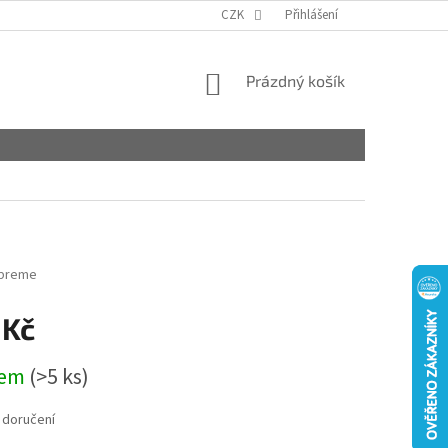
CZK
Přihlášení
NÁKUPNÍ
Prázdný košík
KOŠÍK
preme
 Kč
dem
(>5 ks)
 doručení