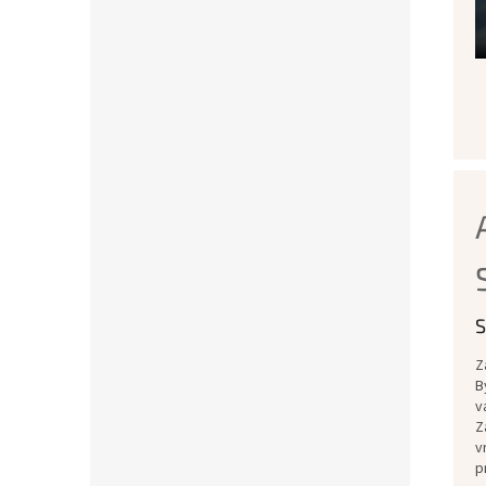
S
Z
B
v
Z
v
p