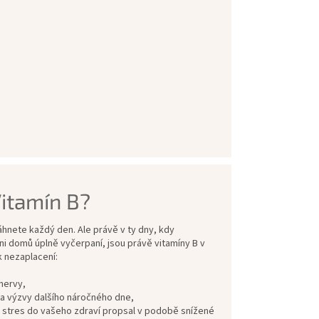
Vitamín B?
nete každý den. Ale právě v ty dny, kdy
i domů úplně vyčerpaní, jsou právě vitamíny B v
k nezaplacení:
nervy,
 na výzvy dalšího náročného dne,
 stres do vašeho zdraví propsal v podobě snížené