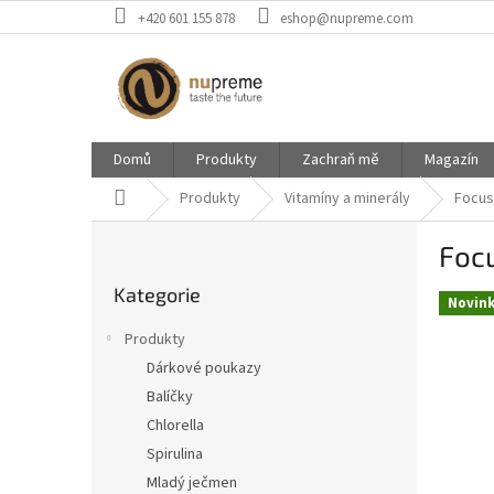
Přejít
+420 601 155 878
eshop@nupreme.com
na
obsah
Domů
Produkty
Zachraň mě
Magazín
Domů
Produkty
Vitamíny a minerály
Focu
P
Foc
o
Přeskočit
s
Kategorie
kategorie
t
Novin
r
Produkty
a
Dárkové poukazy
n
Balíčky
n
í
Chlorella
p
Spirulina
a
Mladý ječmen