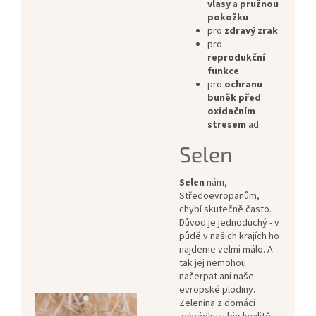
vlasy
a
pružnou
pokožku
pro
zdravý zrak
pro
reprodukční
funkce
pro
ochranu
buněk před
oxidačním
stresem
ad.
Selen
Selen
nám,
Středoevropanům,
chybí skutečně často.
Důvod je jednoduchý - v
půdě v našich krajích ho
najdeme velmi málo. A
tak jej nemohou
načerpat ani naše
evropské plodiny.
Zelenina z domácí