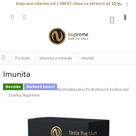
Přejít
Doprava zdarma od 1 200 Kč
sleva za věrnost až 15 %
CZK
na
obsah
NÁKUP
KOŠÍK
Produkty
Vitamíny a minerály
Imunita
Domů
Imunita
Novinka
Dárkové balení
Průměrné
Neohodnoceno
Podrobnosti hodnocení
hodnocení
Značka:
Nupreme
produktu
je
0,0
z
5
hvězdiček.