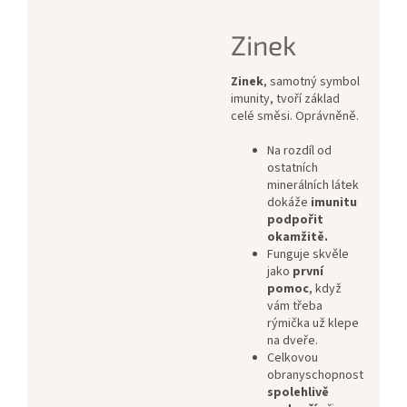
Zinek
Zinek
, samotný symbol
imunity, tvoří základ
celé směsi. Oprávněně.
Na rozdíl od
ostatních
minerálních látek
dokáže
imunitu
podpořit
okamžitě.
Funguje skvěle
jako
první
pomoc
, když
vám třeba
rýmička už klepe
na dveře.
Celkovou
obranyschopnost
spolehlivě