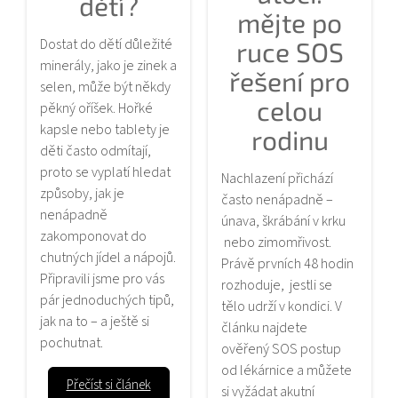
dětí?
mějte po
Dostat do dětí důležité
ruce SOS
minerály, jako je zinek a
řešení pro
selen, může být někdy
celou
pěkný oříšek. Hořké
kapsle nebo tablety je
rodinu
děti často odmítají,
proto se vyplatí hledat
Nachlazení přichází
způsoby, jak je
často nenápadně –
nenápadně
únava, škrábání v krku
zakomponovat do
nebo zimomřivost.
chutných jídel a nápojů.
Právě prvních 48 hodin
Připravili jsme pro vás
rozhoduje, jestli se
pár jednoduchých tipů,
tělo udrží v kondici. V
jak na to – a ještě si
článku najdete
pochutnat.
ověřený SOS postup
od lékárnice a můžete
Přečíst si článek
si vyžádat akutní