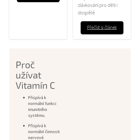
dávkování pro děti i
dospělé
Přečíst si článek
Proč
užívat
Vitamín C
Přispívá k
normální funkci
imunitního
systému.
Přispívá k
normální činnosti
nervové