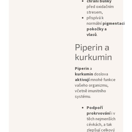
chrání buňky
před oxidačním
stresem,
přispívá k
normální
pigmentaci
pokožky a
vlasů
.
Piperin a
kurkumin
Piperin
a
kurkumin
doslova
aktivují
mnohé funkce
vašeho organizmu,
včetně imunitního
systému.
Podpoří
prokrvování
i v
těch nejmenších
cévkách, a tak
zlepšují celkový