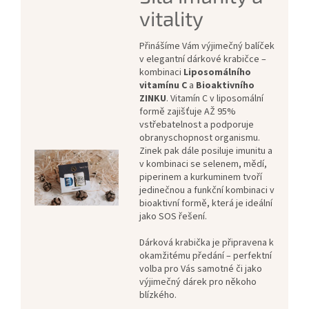
vitality
Přinášíme Vám výjimečný balíček
v elegantní dárkové krabičce –
kombinaci
Liposomálního
vitamínu C
a
Bioaktivního
ZINKU
. Vitamín C v liposomální
formě zajišťuje AŽ 95%
vstřebatelnost a podporuje
obranyschopnost organismu.
Zinek pak dále posiluje imunitu a
v kombinaci se selenem, mědí,
piperinem a kurkuminem tvoří
jedinečnou a funkční kombinaci v
bioaktivní formě, která je ideální
jako SOS řešení.
Dárková krabička je připravena k
okamžitému předání – perfektní
volba pro Vás samotné či jako
výjimečný dárek pro někoho
blízkého.