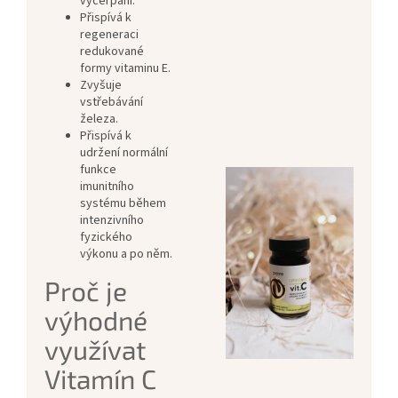
vyčerpání.
Přispívá k
regeneraci
redukované
formy vitaminu E.
Zvyšuje
vstřebávání
železa.
Přispívá k
udržení normální
funkce
imunitního
systému během
intenzivního
fyzického
výkonu a po něm.
Proč je
výhodné
využívat
Vitamín C