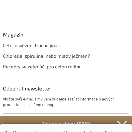
Magazín
Letní osvěžení trochu jinak
Chlorella, spirulina, nebo mladý ječmen?
Recepty se zelenáči pro celou rodinu
Odebírat newsletter
Vložte svůj e-mail a my vám budeme zasílat informace o nových
produktech na našem e-shopu.
E-mail
Získejte slevu 100 Kč
Vložením e-mailu souhlasíte s
podmínkami ochrany osobních údajů