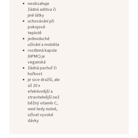
neobsahuje
žádná aditiva či
jiné látky
uchovávání při
pokojové
teplotě
jednoduché
užívání a mobilita
rostlinná kapsle
(HPMC) je
veganská
žádná pachuť či
hořkost
je sice dražší, ale
až 20 x
efektivnější a
stravitelnější než
běžný vitamín C,
není tedy nutné,
užívat vysoké
dávky