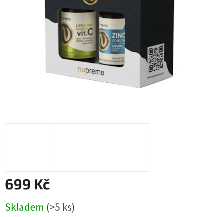
699 Kč
Měrná
Skladem
(>5 ks)
cena: