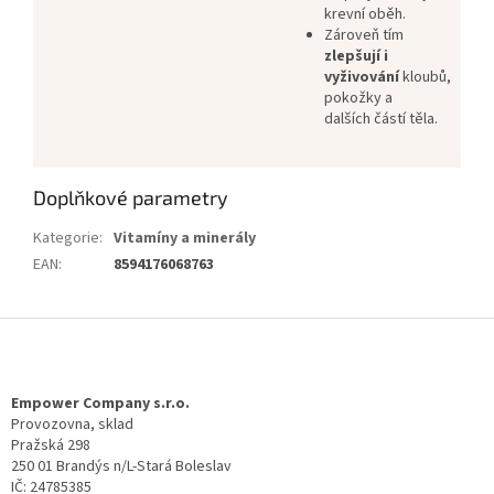
krevní oběh.
Zároveň tím
zlepšují i
vyživování
kloubů,
pokožky a
dalších částí těla.
Doplňkové parametry
Kategorie
:
Vitamíny a minerály
EAN
:
8594176068763
Z
á
p
a
Empower Company s.r.o.
t
Provozovna, sklad
Pražská 298
í
250 01 Brandýs n/L-Stará Boleslav
IČ: 24785385