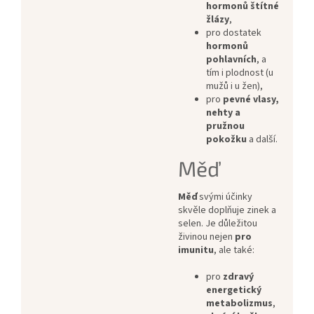
hormonů štítné
žlázy
,
pro dostatek
hormonů
pohlavních
, a
tím i plodnost (u
mužů i u žen),
pro
pevné vlasy,
nehty a
pružnou
pokožku
a další.
Měď
Měď
svými účinky
skvěle doplňuje zinek a
selen. Je důležitou
živinou nejen
pro
imunitu
, ale také:
pro
zdravý
energetický
metabolizmus
,