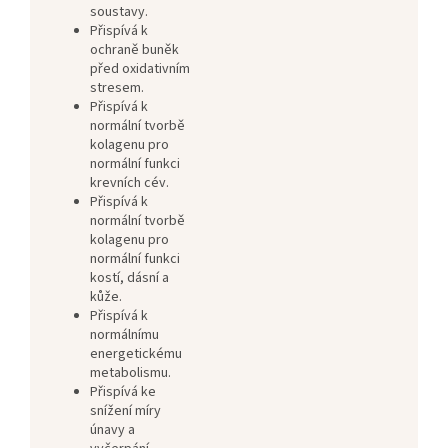
soustavy.
Přispívá k
ochraně buněk
před oxidativním
stresem.
Přispívá k
normální tvorbě
kolagenu pro
normální funkci
krevních cév.
Přispívá k
normální tvorbě
kolagenu pro
normální funkci
kostí, dásní a
kůže.
Přispívá k
normálnímu
energetickému
metabolismu.
Přispívá ke
snížení míry
únavy a