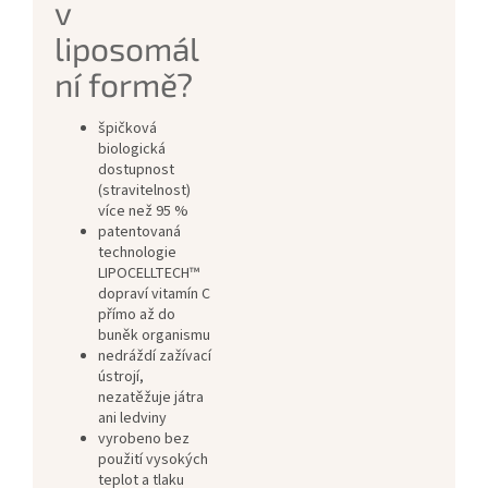
v
liposomál
ní formě?
špičková
biologická
dostupnost
(stravitelnost)
více než 95 %
patentovaná
technologie
LIPOCELLTECH™
dopraví vitamín C
přímo až do
buněk organismu
nedráždí zažívací
ústrojí,
nezatěžuje játra
ani ledviny
vyrobeno bez
použití vysokých
teplot a tlaku