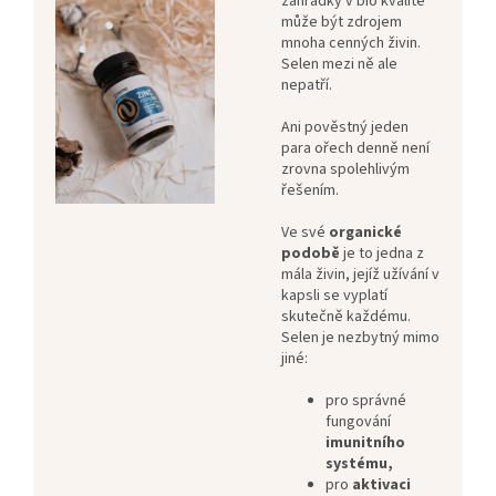
zahrádky v bio kvalitě
může být zdrojem
mnoha cenných živin.
Selen mezi ně ale
nepatří.
Ani pověstný jeden
para ořech denně není
zrovna spolehlivým
řešením.
Ve své
organické
podobě
je to jedna z
mála živin, jejíž užívání v
kapsli se vyplatí
skutečně každému.
Selen je nezbytný mimo
jiné:
pro správné
fungování
imunitního
systému,
pro
aktivaci