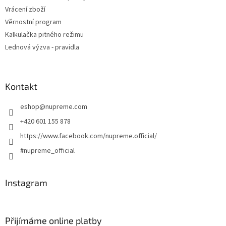
Vrácení zboží
Věrnostní program
Kalkulačka pitného režimu
Lednová výzva - pravidla
Kontakt
eshop
@
nupreme.com
+420 601 155 878
https://www.facebook.com/nupreme.official/
#nupreme_official
Instagram
Přijímáme online platby