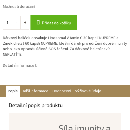
Možnosti doručení
Přidat do košíku
Dárkový balíček obsahuje Liposomal Vitamín C 30 kapslí NUPREME a
Zinek chelát 60 kapslí NUPREME. Ideální dárek pro udržení dobré imunity
nebo jako opravdu účinné SOS řešení. Za dárkové balení navíc
NEPLATÍTE.
Detailní informace
Popis
Další informace
Hodnocení
Výživové údaje
Detailní popis produktu
Síla imunity a