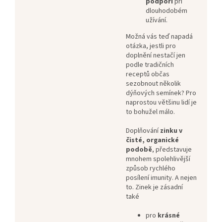
podpoří
při
dlouhodobém
užívání.
Možná vás teď napadá
otázka, jestli pro
doplnění nestačí jen
podle tradičních
receptů občas
sezobnout několik
dýňových semínek? Pro
naprostou většinu lidí je
to bohužel málo.
Doplňování
zinku v
čisté, organické
podobě
, představuje
mnohem spolehlivější
způsob rychlého
posílení imunity. A nejen
to. Zinek je zásadní
také
pro
krásné