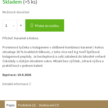
Skladem
(>5 ks)
cena:
Možnosti doručení
Přidat do košíku
Příchuť: Karamel a Kokos.
Proteinová tyčinka s kolagenem v oblíbené kombinaci karamel / kokos
obsahuje 36 % kvalitních bílkovin, z toho více než 6 g tvoří špičkové
kolagenové peptidy. Je bezlepková a celá zabalená do lahodné voňavé
čokolády s nízkým obsahem cukru. Mlsání bez výčitek, zdravá výživa a
praktičnost v jednom balení.
Expirace: 19.9.2026
Detailní informace
Popis
Podobné (2)
Hodnocení (7)