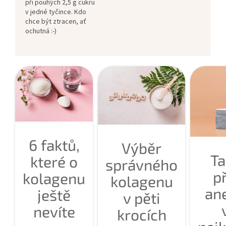
při pouhých 2,5 g cukru
v jedné tyčince. Kdo
chce být ztracen, ať
ochutná :-)
6 faktů,
Výběr
Ta
které o
správného
př
kolagenu
kolagenu
ane
ještě
v pěti
nevíte
krocích