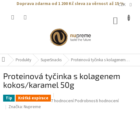
Přejít
Doprava zdarma od 1 200 Kč
sleva za věrnost až 15 %
CZK
na
obsah
NÁKUP
KOŠÍK
Produkty
SuperSnacks
Proteinová tyčinka s kolagenem
Domů
kokos/karamel 50g
Proteinová tyčinka s kolagenem
kokos/karamel 50g
Tip
Krátká expirace
Průměrné
7 hodnocení
Podrobnosti hodnocení
hodnocení
Značka:
Nupreme
produktu
je
5,0
z
5