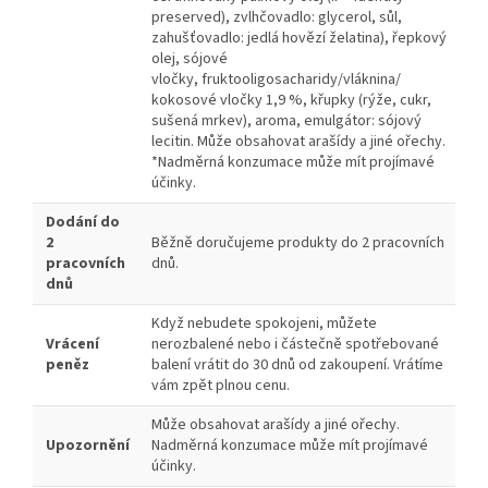
preserved), zvlhčovadlo: glycerol, sůl,
zahušťovadlo: jedlá hovězí želatina), řepkový
olej, sójové
vločky, fruktooligosacharidy/vláknina/
kokosové vločky 1,9 %, křupky (rýže, cukr,
sušená mrkev), aroma, emulgátor: sójový
lecitin. Může obsahovat arašídy a jiné ořechy.
*Nadměrná konzumace může mít projímavé
účinky.
Dodání do
2
Běžně doručujeme produkty do 2 pracovních
pracovních
dnů.
dnů
Když nebudete spokojeni, můžete
Vrácení
nerozbalené nebo i částečně spotřebované
peněz
balení vrátit do 30 dnů od zakoupení. Vrátíme
vám zpět plnou cenu.
Může obsahovat arašídy a jiné ořechy.
Upozornění
Nadměrná konzumace může mít projímavé
účinky.