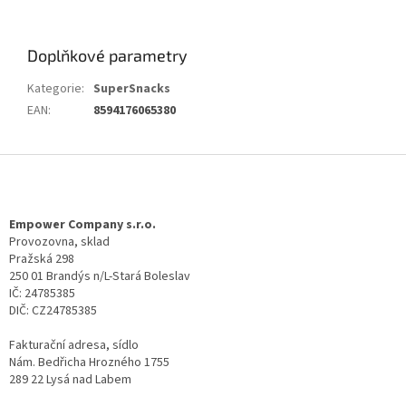
Doplňkové parametry
Kategorie
:
SuperSnacks
EAN
:
8594176065380
Z
á
p
a
Empower Company s.r.o.
t
Provozovna, sklad
Pražská 298
í
250 01 Brandýs n/L-Stará Boleslav
IČ: 24785385
DIČ: CZ24785385
Fakturační adresa, sídlo
Nám. Bedřicha Hrozného 1755
289 22 Lysá nad Labem