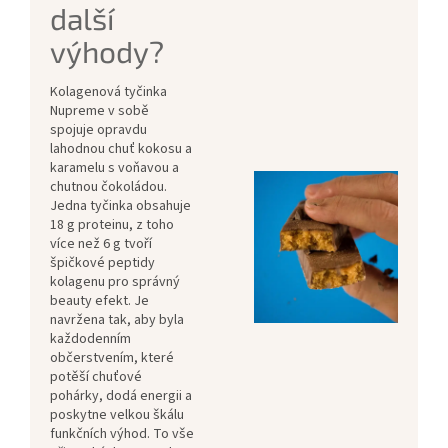
další
výhody?
Kolagenová tyčinka
Nupreme v sobě
spojuje opravdu
lahodnou chuť kokosu a
karamelu s voňavou a
chutnou čokoládou.
Jedna tyčinka obsahuje
18 g proteinu, z toho
více než 6 g tvoří
špičkové peptidy
kolagenu pro správný
beauty efekt. Je
navržena tak, aby byla
každodenním
občerstvením, které
potěší chuťové
pohárky, dodá energii a
poskytne velkou škálu
funkčních výhod. To vše