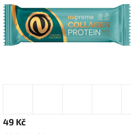
hvězdiček.
49 Kč
Měrná