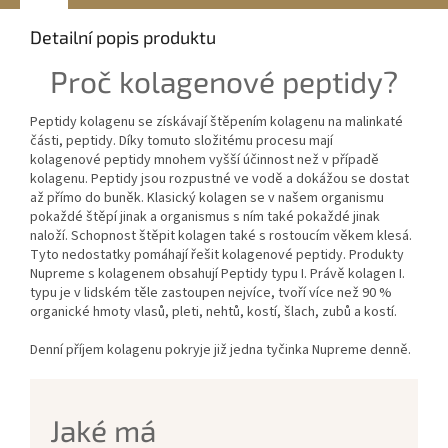
Detailní popis produktu
Proč kolagenové peptidy?
Peptidy kolagenu se získávají štěpením kolagenu na malinkaté
části, peptidy. Díky tomuto složitému procesu mají
kolagenové peptidy mnohem vyšší účinnost než v případě
kolagenu. Peptidy jsou rozpustné ve vodě a dokážou se dostat
až přímo do buněk. Klasický kolagen se v našem organismu
pokaždé štěpí jinak a organismus s ním také pokaždé jinak
naloží. Schopnost štěpit kolagen také s rostoucím věkem klesá.
Tyto nedostatky pomáhají řešit kolagenové peptidy. Produkty
Nupreme s kolagenem obsahují Peptidy typu I. Právě kolagen I.
typu je v lidském těle zastoupen nejvíce, tvoří více než 90 %
organické hmoty vlasů, pleti, nehtů, kostí, šlach, zubů a kostí.
Denní příjem kolagenu pokryje již jedna tyčinka Nupreme denně.
Jaké má