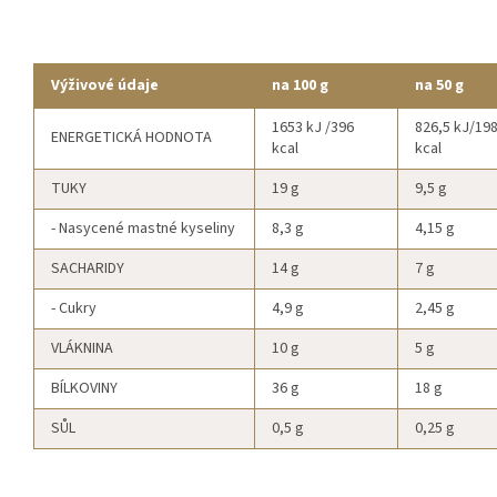
Výživové údaje
na 100 g
na 50 g
1653 kJ /396
826,5 kJ/19
ENERGETICKÁ HODNOTA
kcal
kcal
TUKY
19 g
9,5 g
- Nasycené mastné kyseliny
8,3 g
4,15 g
SACHARIDY
14 g
7 g
- Cukry
4,9 g
2,45 g
VLÁKNINA
10 g
5 g
BÍLKOVINY
36 g
18 g
SŮL
0,5 g
0,25 g