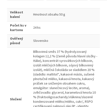
Velikost
Hmotnost obsahu 50 g
balení
Počet ks v
24 ks
kartonu
Ověřený
Slovensko
původ
Bílkovinná směs 37 % (hydrolyzovaný
kolagen 12,2 % (Země původu hlavní složky -
Itálie), koncentrát syrovátkových bílkovin,
izolát mléčných bílkovin, sójový bílkovinný
izolát), mléčná čokoláda se sladidlem 20 %
(sladidlo: maltitol*, kakaové máslo, sušené
plnotučné mléko, kakaová hmota, kakaový
prášek se sníženým obsahem cukru,
emulgátor: slunečnicový lecitin, aroma),
zvlhčovadlo: glycerol, karamelová hmota 10
% (fruktooligosacharidy/vláknina/slazené
Složení
kondenzované mléko/mléko, cukr/, RSPO
certifikovaný palmový olej (IP - identity