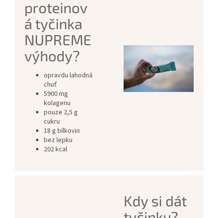
proteinov
á tyčinka
NUPREME
výhody?
opravdu lahodná
chuť
5900 mg
kolagenu
pouze 2,5 g
cukru
18 g bílkovin
bez lepku
202 kcal
Kdy si dát
tyčinku?