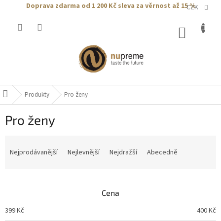
Přejít
Doprava zdarma od 1 200 Kč
sleva za věrnost až 15 %
CZK
na
obsah
NÁKUP
KOŠÍK
Produkty
Pro ženy
Domů
Pro ženy
Ř
a
Nejprodávanější
Nejlevnější
Nejdražší
Abecedně
z
e
n
Cena
í
p
399
Kč
400
Kč
r