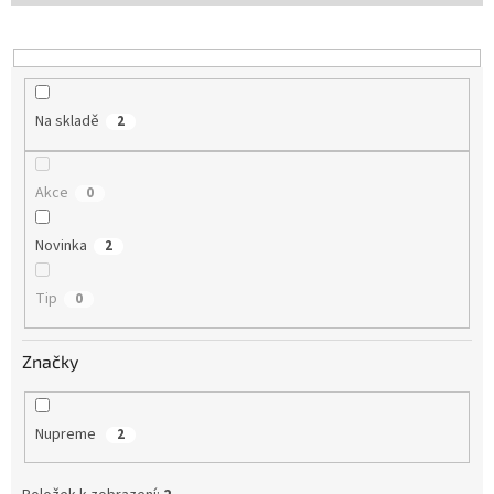
o
d
u
k
t
Na skladě
2
ů
Akce
0
Novinka
2
Tip
0
Značky
Nupreme
2