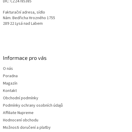
DIČ: CZ24785385
k
y
Fakturační adresa, sídlo
v
Nám. Bedřicha Hrozného 1755
ý
289 22 Lysá nad Labem
p
i
s
u
Informace pro vás
O nás
Poradna
Magazín
Kontakt
Obchodní podmínky
Podmínky ochrany osobních údajů
Affiliate Nupreme
Hodnocení obchodu
Možnosti doručení a platby