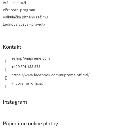
Vrácení zboží
Věrnostní program
Kalkulačka pitného režimu
Lednová výzva - pravidla
Kontakt
eshop
@
nupreme.com
+420 601 155 878
https://www.facebook.com/nupreme.official/
#nupreme_official
Instagram
Přijímáme online platby