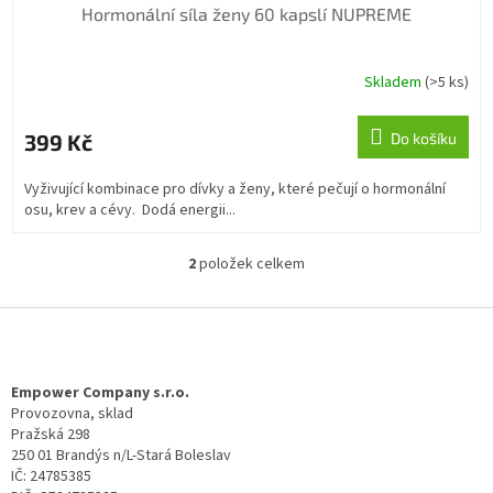
Hormonální síla ženy 60 kapslí NUPREME
Skladem
(>5 ks)
399 Kč
Do košíku
Vyživující kombinace pro dívky a ženy, které pečují o hormonální
osu, krev a cévy. Dodá energii...
2
položek celkem
O
v
l
Z
á
á
d
p
a
a
Empower Company s.r.o.
c
t
Provozovna, sklad
í
Pražská 298
í
p
250 01 Brandýs n/L-Stará Boleslav
r
IČ: 24785385
v