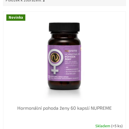
Položek k zobrazení:
2
V
Novinka
ý
p
i
s
p
r
o
d
u
k
t
ů
Hormonální pohoda ženy 60 kapslí NUPREME
Skladem
(>5 ks)