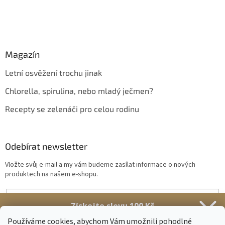
Magazín
Letní osvěžení trochu jinak
Chlorella, spirulina, nebo mladý ječmen?
Recepty se zelenáči pro celou rodinu
Odebírat newsletter
Vložte svůj e-mail a my vám budeme zasílat informace o nových
produktech na našem e-shopu.
E-mail
Získejte slevu 100 Kč
Vložením e-mailu souhlasíte s
podmínkami ochrany osobních údajů
Stačí se přihlásit k našim novinkám
Používáme cookies, abychom Vám umožnili pohodlné