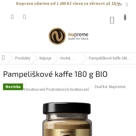
Přejít
Doprava zdarma od 1 200 Kč
sleva za věrnost až 15 %
CZK
na
obsah
NÁKUP
KOŠÍK
Produkty
Nápoje
Horké
Pampeliškové kaffe 180 g
Domů
nápoje
BIO
Pampeliškové kaffe 180 g BIO
Značka:
Nupreme
Novinka
Průměrné
9 hodnocení
Podrobnosti hodnocení
hodnocení
produktu
je
4,1
z
5
hvězdiček.