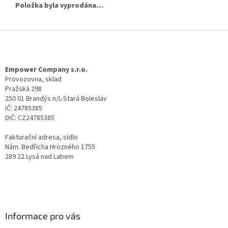
Položka byla vyprodána…
Z
á
p
a
Empower Company s.r.o.
t
Provozovna, sklad
Pražská 298
í
250 01 Brandýs n/L-Stará Boleslav
IČ: 24785385
DIČ: CZ24785385
Fakturační adresa, sídlo
Nám. Bedřicha Hrozného 1755
289 22 Lysá nad Labem
Informace pro vás