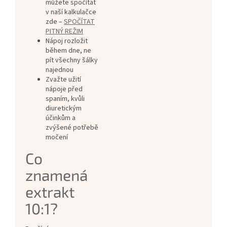
můžete spočítat
v naší kalkulačce
zde –
SPOČÍTAT
PITNÝ REŽIM
Nápoj rozložit
během dne, ne
pít všechny šálky
najednou
Zvažte užití
nápoje před
spaním, kvůli
diuretickým
účinkům a
zvýšené potřebě
močení
Co
znamená
extrakt
10:1?