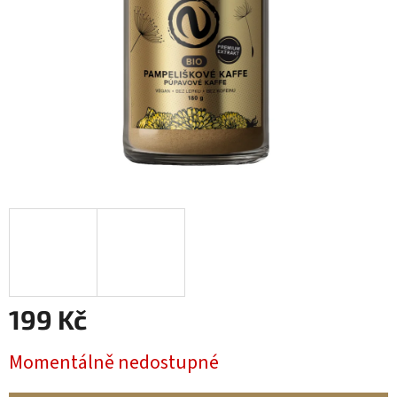
199 Kč
Měrná
Momentálně nedostupné
cena: