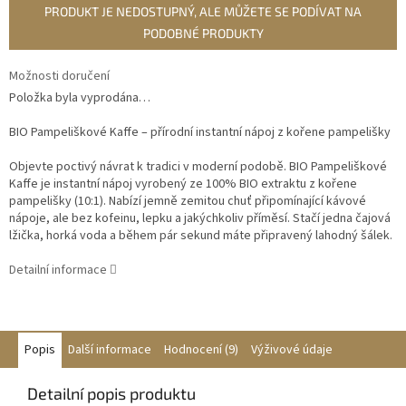
PRODUKT JE NEDOSTUPNÝ, ALE MŮŽETE SE PODÍVAT NA
PODOBNÉ PRODUKTY
Možnosti doručení
Položka byla vyprodána…
BIO Pampeliškové Kaffe – přírodní instantní nápoj z kořene pampelišky
Objevte poctivý návrat k tradici v moderní podobě. BIO Pampeliškové
Kaffe je instantní nápoj vyrobený ze 100% BIO extraktu z kořene
pampelišky (10:1). Nabízí jemně zemitou chuť připomínající kávové
nápoje, ale bez kofeinu, lepku a jakýchkoliv příměsí. Stačí jedna čajová
lžička, horká voda a během pár sekund máte připravený lahodný šálek.
Detailní informace
Popis
Další informace
Hodnocení (9)
Výživové údaje
Detailní popis produktu