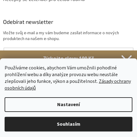
Odebírat newsletter
Vložte svůj e-mail a my vám budeme zasílat informace o nových
produktech na našem e-shopu.
E-mail
Získejte slevu 100 Kč
Vložením e-mailu souhlasíte s
podmínkami ochrany osobních údajů
Stačí se přihlásit k našim novinkám
Používáme cookies, abychom Vám umožnili pohodlné
prohlížení webu a díky analýze provozu webu neustále
PŘIHLÁSIT SE
zlepšovali jeho funkce, výkon a použitelnost.
Zásady ochrany
osobních údajů
Získat slevu
Nastavení
Sleva platí
na první nákup
nad 500 Kč.
Vytvořil Shoptet
Zásady zpracování osobních údajů
Souhlasím
Copyright 2026
Nupreme.com
. Všechna práva vyhrazena.
Upravit
nastavení cookies