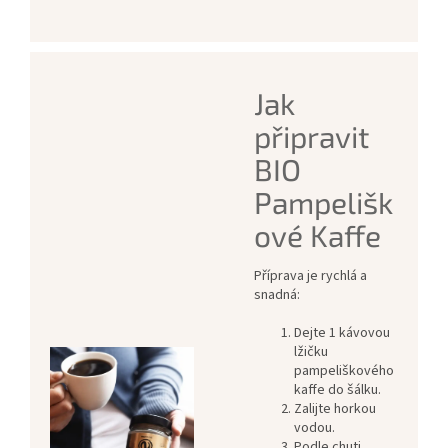
Jak
připravit
BIO
Pampelišk
ové Kaffe
Příprava je rychlá a
snadná:
Dejte 1 kávovou
lžičku
pampeliškového
kaffe do šálku.
Zalijte horkou
vodou.
Podle chuti