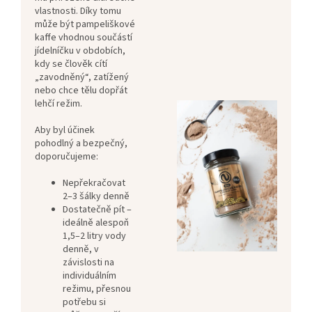
vlastnosti. Díky tomu
může být pampeliškové
kaffe vhodnou součástí
jídelníčku v obdobích,
kdy se člověk cítí
„zavodněný“, zatížený
nebo chce tělu dopřát
lehčí režim.
Aby byl účinek
pohodlný a bezpečný,
doporučujeme:
Nepřekračovat
2–3 šálky denně
Dostatečně pít –
ideálně alespoň
1,5–2 litry vody
denně, v
závislosti na
individuálním
režimu, přesnou
potřebu si