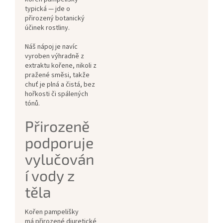
typická — jde o
přirozený botanický
účinek rostliny.
Náš nápoj je navíc
vyroben výhradně z
extraktu kořene, nikoli z
pražené směsi, takže
chuť je plná a čistá, bez
hořkosti či spálených
tónů.
Přirozeně
podporuje
vylučován
í vody z
těla
Kořen pampelišky
má přirozené diuretické