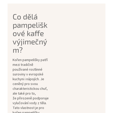
Co dělá
pampelišk
ové kaffe
výjimečný
m?
Kořen pampelišky patří
mezi tradičně
používané rostlinné
suroviny v evropské
kuchyni i nápojích. Je
ceněný pro svou
charakteristickou chuť,
ale také pro to,
že přirozeně podporuje
vylučování vody z těla.
Tato vlastnost je pro
kořen pampelišky