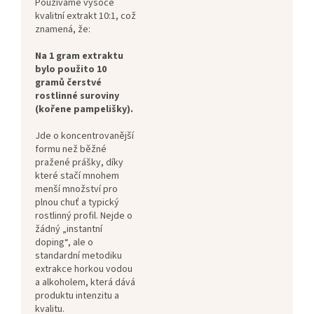
Používáme vysoce
kvalitní extrakt 10:1, což
znamená, že:
Na 1 gram extraktu
bylo použito 10
gramů čerstvé
rostlinné suroviny
(kořene pampelišky).
Jde o koncentrovanější
formu než běžné
pražené prášky, díky
které stačí mnohem
menší množství pro
plnou chuť a typický
rostlinný profil. Nejde o
žádný „instantní
doping“, ale o
standardní metodiku
extrakce horkou vodou
a alkoholem, která dává
produktu intenzitu a
kvalitu.