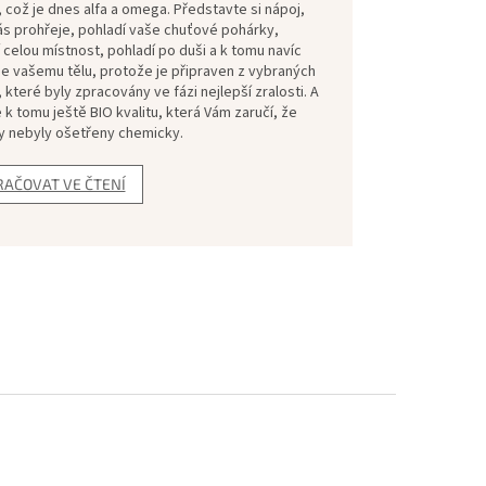
, což je dnes alfa a omega. Představte si nápoj,
ás prohřeje, pohladí vaše chuťové pohárky,
 celou místnost, pohladí po duši a k tomu navíc
e vašemu tělu, protože je připraven z vybraných
 které byly zpracovány ve fázi nejlepší zralosti. A
e k tomu ještě BIO kvalitu, která Vám zaručí, že
y nebyly ošetřeny chemicky.
RAČOVAT VE ČTENÍ