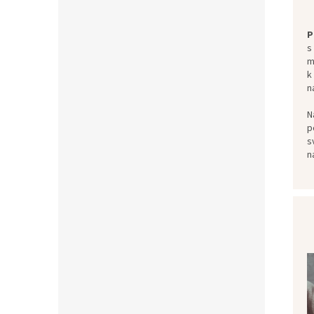
P
s
m
k
n
N
p
s
n