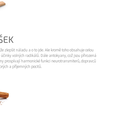
ŠEK
e zlepšit náladu a o to jde. Ale kromě toho obsahuje celou
ed účinky volných radikálů. Dále antokyany, což jsou přirozená
miny prospívají harmonické funkci neurotransmiterů, dopravců
brých a příjemných pocitů.