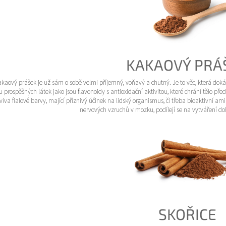
KAKAOVÝ PRÁ
kaový prášek je už sám o sobě velmi příjemný, voňavý a chutný. Je to věc, která dokáž
u prospěšných látek jako jsou flavonoidy s antioxidační aktivitou, které chrání tělo př
viva fialové barvy, mající příznivý účinek na lidský organismus, či třeba bioaktivní a
nervových vzruchů v mozku, podílejí se na vytváření do
SKOŘICE