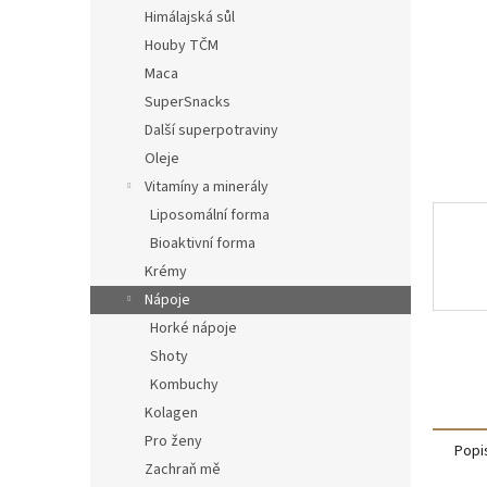
n
Himálajská sůl
e
Houby TČM
l
Maca
SuperSnacks
Další superpotraviny
Oleje
Vitamíny a minerály
Liposomální forma
Bioaktivní forma
Krémy
Nápoje
Horké nápoje
Shoty
Kombuchy
Kolagen
Pro ženy
Popi
Zachraň mě