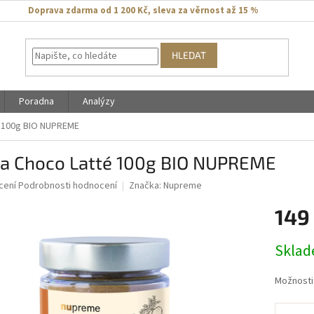
Doprava zdarma od 1 200 Kč
,
sleva za věrnost až 15 %
HLEDAT
Poradna
Analýzy
 100g BIO NUPREME
a Choco Latté 100g BIO NUPREME
né
cení
Podrobnosti hodnocení
Značka:
Nupreme
ní
149
u
Měrná
Skla
cena:
ek.
Možnosti