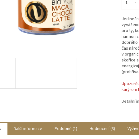
Jedinečný
vyváženou
pro ty, kd
harmonizo
dobrého 
čas náro
v organic
skořice a
energizuj
(prohřívac
Upozorňu
kurýrem 
Detailní 
s
Další informace
Podobné (1)
Hodnocení (3)
Výživ