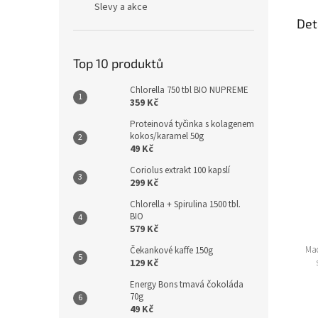
Slevy a akce
Det
Top 10 produktů
Chlorella 750 tbl BIO NUPREME
359 Kč
Proteinová tyčinka s kolagenem
kokos/karamel 50g
49 Kč
Coriolus extrakt 100 kapslí
299 Kč
Chlorella + Spirulina 1500 tbl.
BIO
579 Kč
Mac
Čekankové kaffe 150g
129 Kč
Energy Bons tmavá čokoláda
70g
49 Kč