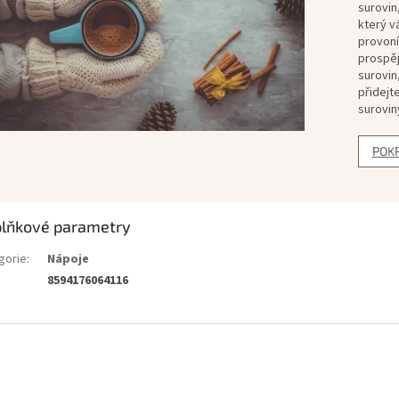
surovin
který v
provoní
prospěj
surovin,
přidejt
surovin
POK
lňkové parametry
gorie
:
Nápoje
8594176064116