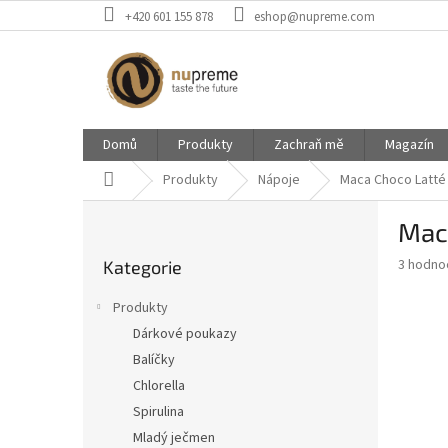
Přejít
+420 601 155 878
eshop@nupreme.com
na
obsah
Domů
Produkty
Zachraň mě
Magazín
Domů
Produkty
Nápoje
Maca Choco Latté
P
Mac
o
Přeskočit
s
Průměr
3 hodno
Kategorie
kategorie
t
hodnoce
r
produkt
Produkty
a
je
Dárkové poukazy
5,0
n
z
Balíčky
n
5
í
Chlorella
hvězdič
p
Spirulina
a
Mladý ječmen