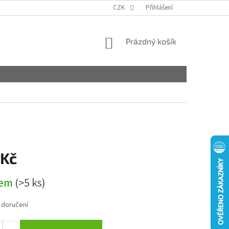
CZK
Přihlášení
NÁKUPNÍ
Prázdný košík
KOŠÍK
 Kč
dem
(>5 ks)
 doručení