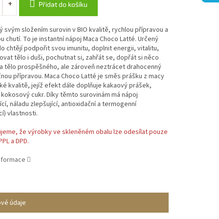
Přidat do košíku
 svým složením surovin v BIO kvalitě, rychlou přípravou a
 chutí. To je instantní nápoj Maca Choco Latté. Určený
o chtějí podpořit svou imunitu, doplnit energii, vitalitu,
vat tělo i duši, pochutnat si, zahřát se, dopřát si něco
a tělo prospěšného, ale zároveň neztrácet drahocenný
čnou přípravou. Maca Choco Latté je směs prášku z macy
ké kvalitě, jejíž efekt dále doplňuje kakaový prášek,
 kokosový cukr. Díky těmto surovinám má nápoj
ící, náladu zlepšující, antioxidační a termogenní
í) vlastnosti.
jeme, že výrobky ve skleněném obalu lze odesílat pouze
PPL a DPD.
informace
ové údaje