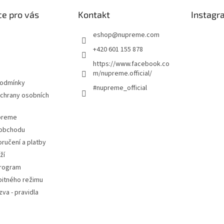
e pro vás
Kontakt
Instagr
eshop
@
nupreme.com
+420 601 155 878
https://www.facebook.co
m/nupreme.official/
podmínky
#nupreme_official
chrany osobních
upreme
 obchodu
ručení a platby
ží
program
pitného režimu
va - pravidla