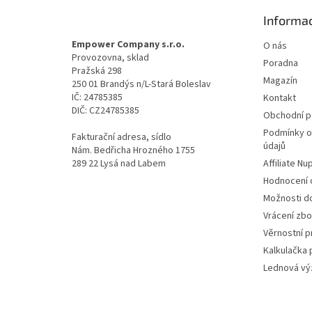
t
Informac
í
Empower Company s.r.o.
O nás
Provozovna, sklad
Poradna
Pražská 298
Magazín
250 01 Brandýs n/L-Stará Boleslav
IČ: 24785385
Kontakt
DIČ: CZ24785385
Obchodní 
Podmínky o
Fakturační adresa, sídlo
údajů
Nám. Bedřicha Hrozného 1755
289 22 Lysá nad Labem
Affiliate N
Hodnocení
Možnosti do
Vrácení zbo
Věrnostní 
Kalkulačka 
Lednová výz