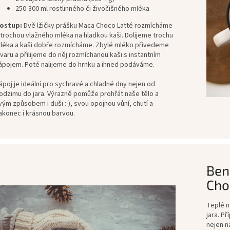
250-300 ml rostlinného či živočišného mléka
ostup:
Dvě lžičky prášku Maca Choco Latté rozmícháme
 trochou vlažného mléka na hladkou kaši. Dolijeme trochu
léka a kaši dobře rozmícháme. Zbylé mléko přivedeme
 varu a přilijeme do něj rozmíchanou kaši s instantním
ápojem. Poté nalijeme do hrnku a ihned podáváme.
ápoj je ideální pro sychravé a chladné dny nejen od
odzimu do jara. Výrazně pomůže prohřát naše tělo a
vým způsobem i duši :-), svou opojnou vůní, chutí a
akonec i krásnou barvou.
Ben
Cho
Teplé n
jara. P
nejen na