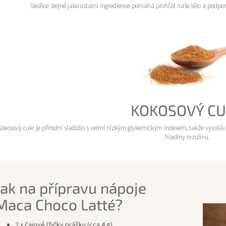
Skořice stejně jako ostatní ingredience pomáhá prohřát naše tělo a podpor
KOKOSOVÝ C
okosový cukr je přírodní sladidlo s velmi nízkým glykemickým indexem, takže vyvoláv
hladiny inzulínu.
Jak na přípravu nápoje
Maca Choco Latté?
2 x čajové lžičky prášku (cca 4 g)